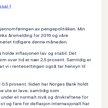
ssal 1
s
 gjennomføringen av pengepolitikken. Min
anks årsmelding for 2016 og våre
emøtet tidligere denne måneden.
 holde inflasjonen lav og stabil. Det
m over tid er nær 2,5 prosent. Samtidig er
t vi i rentesettingen også tar hensyn til
.
til 0,5 prosent. Siden har Norges Bank holdt
ne ute er lave, samtidig som
 under et normalt nivå og drivkreftene for
t og fare for deflasjon internasjonalt har