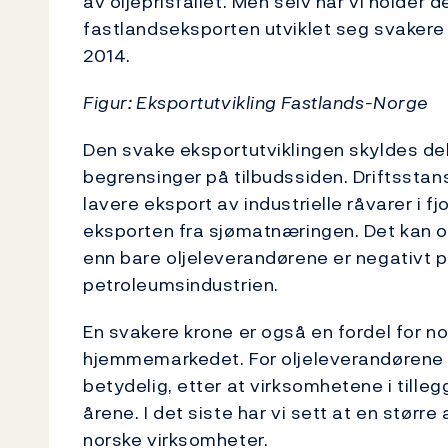
av oljeprisfallet. Men selv når vi holder 
fastlandseksporten utviklet seg svakere
2014.
Figur: Eksportutvikling Fastlands-Norge
Den svake eksportutviklingen skyldes del
begrensinger på tilbudssiden. Driftsstans
lavere eksport av industrielle råvarer i fj
eksporten fra sjømatnæringen. Det kan og
enn bare oljeleverandørene er negativt 
petroleumsindustrien.
En svakere krone er også en fordel for n
hjemmemarkedet. For oljeleverandørene
betydelig, etter at virksomhetene i tille
årene. I det siste har vi sett at en størr
norske virksomheter.