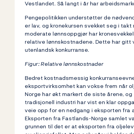
Vestlandet. Så langt i år har arbeidsmark
Pengepolitikken understøtter de nødvend
er lav, og kronekursen svekket seg i tak
moderate lønnsoppgjør har kronesvekkels
relative lønnskostnadene. Dette har gitt v
utenlandsk konkurranse.
Figur: Relative lønnskostnader
Bedret kostnadsmessig konkurranseevne e
eksportvirksomhet kan vokse frem når ol
Norge har økt markert de siste årene, og
tradisjonell industri har vist en klar oppga
veie opp for en nedgang i eksporten fra
Eksporten fra Fastlands-Norge samlet var 
grunnen til det er at eksporten fra oljel