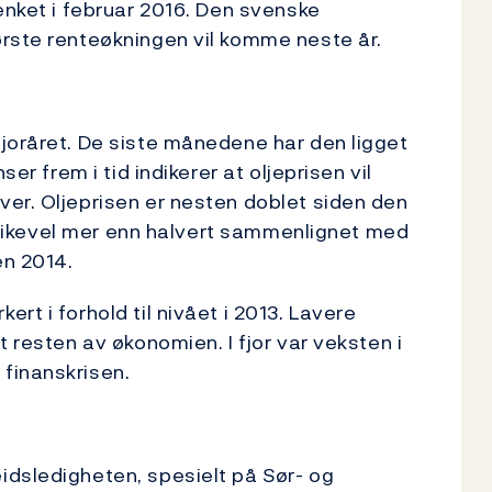
enket i februar 2016. Den svenske
ørste renteøkningen vil komme neste år.
joråret. De siste månedene har den ligget
er frem i tid indikerer at oljeprisen vil
er. Oljeprisen er nesten doblet siden den
er likevel mer enn halvert sammenlignet med
en 2014.
rt i forhold til nivået i 2013. Lavere
t resten av økonomien. I fjor var veksten i
finanskrisen.
idsledigheten, spesielt på Sør- og