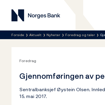
Norges Bank
Her er du nå:
Forside
Aktuelt
Nyheter
Foredrag og taler
Gj
Foredrag
Gjennomføringen av pe
Sentralbanksjef Øystein Olsen. Innledn
15. mai 2017.