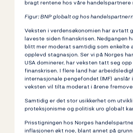
bragt rentene hos våre handelspartnere n
Figur: BNP globalt og hos handelspartner
Veksten i verdensøkonomien har avtatt gr
laveste siden finanskrisen. Nedgangen 
blitt mer moderat samtidig som enkelte
opplevd stagnasjon. Ser vi på Norges han
USA dominerer, har veksten tatt seg opp 
finanskrisen. I flere land har arbeidsled
internasjonale pengefondet (IMF) anslår i
veksten vil tilta moderat i årene fremove
Samtidig er det stor usikkerhet om utvikl
proteksjonisme og politisk uro globalt ka
Prisstigningen hos Norges handelspartner
inflasjonen økt noe, blant annet på grunn 