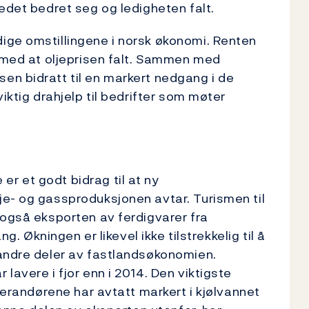
edet bedret seg og ledigheten falt.
ige omstillingene i norsk økonomi. Renten
t med at oljeprisen falt. Sammen med
en bidratt til en markert nedgang i de
iktig drahjelp til bedrifter som møter
r et godt bidrag til at ny
je- og gassproduksjonen avtar. Turismen til
 også eksporten av ferdigvarer fra
ng. Økningen er likevel ikke tilstrekkelig til å
 andre deler av fastlandsøkonomien.
lavere i fjor enn i 2014. Den viktigste
everandørene har avtatt markert i kjølvannet