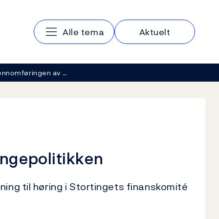
Hovedmeny
Alle tema
Aktuelt
ennomføringen av …
ngepolitikken
ing til høring i Stortingets finanskomité