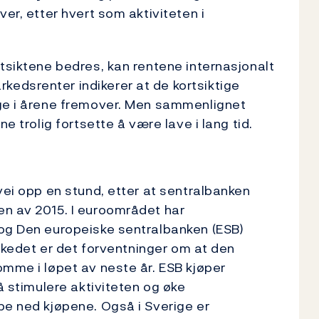
ver, etter hvert som aktiviteten i
utsiktene bedres, kan rentene internasjonalt
edsrenter indikerer at de kortsiktige
ige i årene fremover. Men sammenlignet
e trolig fortsette å være lave i lang tid.
vei opp en stund, etter at sentralbanken
en av 2015. I euroområdet har
 og Den europeiske sentralbanken (ESB)
arkedet er det forventninger om at den
omme i løpet av neste år. ESB kjøper
å stimulere aktiviteten og øke
pe ned kjøpene. Også i Sverige er