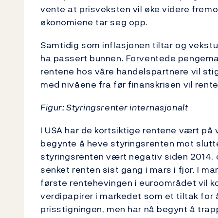
vente at prisveksten vil øke videre fremo
økonomiene tar seg opp.
Samtidig som inflasjonen tiltar og vekst
ha passert bunnen. Forventede pengemark
rentene hos våre handelspartnere vil st
med nivåene fra før finanskrisen vil renten
Figur: Styringsrenter internasjonalt
I USA har de kortsiktige rentene vært på 
begynte å heve styringsrenten mot slutt
styringsrenten vært negativ siden 2014,
senket renten sist gang i mars i fjor. I m
første rentehevingen i euroområdet vil k
verdipapirer i markedet som et tiltak for 
prisstigningen, men har nå begynt å trap