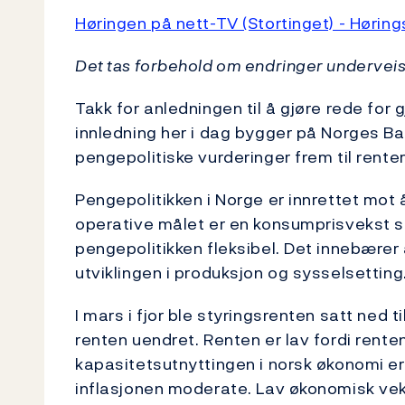
Høringen på nett-TV (Stortinget) - Høring
Det tas forbehold om endringer undervei
Takk for anledningen til å gjøre rede for
innledning her i dag bygger på Norges B
pengepolitiske vurderinger frem til rent
Pengepolitikken i Norge er innrettet mot å
operative målet er en konsumprisvekst so
pengepolitikken fleksibel. Det innebærer a
utviklingen i produksjon og sysselsetting
I mars i fjor ble styringsrenten satt ned 
renten uendret. Renten er lav fordi rente
kapasitetsutnyttingen i norsk økonomi er
inflasjonen moderate. Lav økonomisk veks