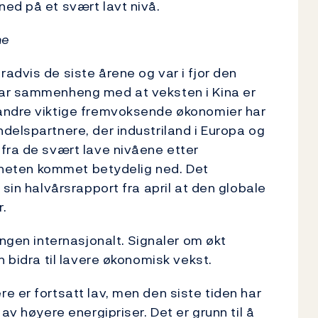
ed på et svært lavt nivå.
ne
advis de siste årene og var i fjor den
har sammenheng med at veksten i Kina er
 andre viktige fremvoksende økonomier har
delspartnere, der industriland i Europa og
fra de svært lave nivåene etter
igheten kommet betydelig ned. Det
 sin halvårsrapport fra april at den globale
r.
ingen internasjonalt. Signaler om økt
n bidra til lavere økonomisk vekst.
e er fortsatt lav, men den siste tiden har
av høyere energipriser. Det er grunn til å