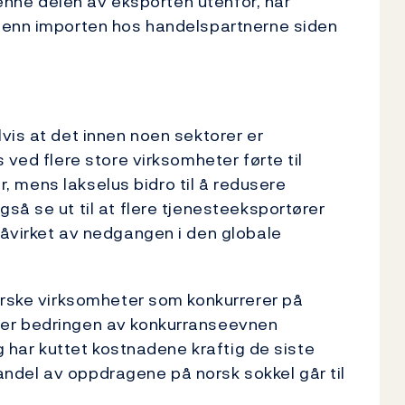
denne delen av eksporten utenfor, har
 enn importen hos handelspartnerne siden
vis at det innen noen sektorer er
 ved flere store virksomheter førte til
or, mens lakselus bidro til å redusere
så se ut til at flere tjenesteeksportører
påvirket av nedgangen i den globale
orske virksomheter som konkurrerer på
 er bedringen av konkurranseevnen
gg har kuttet kostnadene kraftig de siste
e andel av oppdragene på norsk sokkel går til