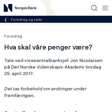
Norges Bank
Her er du nå:
Foredrag og taler
Foredrag
Hva skal våre penger være?
Tale ved visesentralbanksjef Jon Nicolaisen
på Det Norske Videnskaps-Akademi tirsdag
25. april 2017.
Det tas forbehold om endringer under
fremføringen.