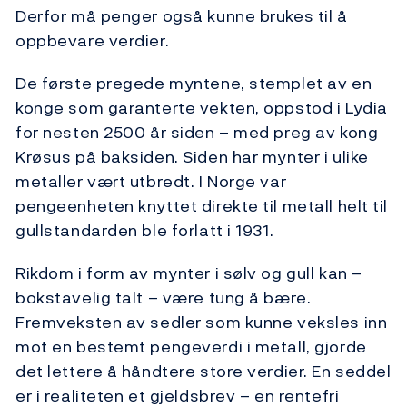
Derfor må penger også kunne brukes til å
oppbevare verdier.
De første pregede myntene, stemplet av en
konge som garanterte vekten, oppstod i Lydia
for nesten 2500 år siden – med preg av kong
Krøsus på baksiden. Siden har mynter i ulike
metaller vært utbredt. I Norge var
pengeenheten knyttet direkte til metall helt til
gullstandarden ble forlatt i 1931.
Rikdom i form av mynter i sølv og gull kan –
bokstavelig talt – være tung å bære.
Fremveksten av sedler som kunne veksles inn
mot en bestemt pengeverdi i metall, gjorde
det lettere å håndtere store verdier. En seddel
er i realiteten et gjeldsbrev – en rentefri