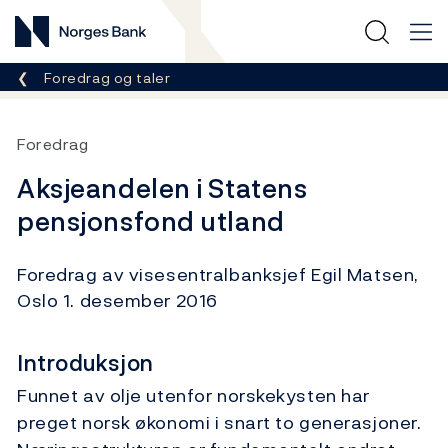
Norges Bank
Her er du nå:
Foredrag og taler
Foredrag
Aksjeandelen i Statens
pensjonsfond utland
Foredrag av visesentralbanksjef Egil Matsen,
Oslo 1. desember 2016
Introduksjon
Funnet av olje utenfor norskekysten har
preget norsk økonomi i snart to generasjoner.