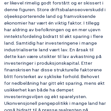
er likevel rimelig godt forstått og er skissert i
denne figuren. Store driftsbalanseoverskudd i
oljeeksporterende land og framvoksende
økonomier har vært én viktig faktor. I tillegg
har aldring av befolkningen og en mer ujevn
inntektsfordeling bidratt til økt sparing i flere
land. Samtidig har investeringene i mange
industrialiserte land vært lav. En årsak til
dette kan være utsikter til lav avkastning på
investeringer i produksjonskapital. Etter
finanskrisen har disse strukturelle faktorene
blitt forsterket av sykliske forhold. Behovet
for nedbelåning har gitt økt sparing, mens økt
usikkerhet kan både ha dempet
investeringsviljen og økt sparelysten.
Ukonvensjonell pengepolitikk i mange land har
også bidratt til å presse realrenten på