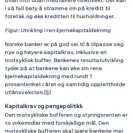
utlån mot utlån med lavere risikovekt. Det kan
i så fall bety å stramme inn på kreditt til
foretak og øke kreditten til husholdninger.
Figur: Utvikling i ren kjernekapitaldekning
Norske banker er på god vei til å tilpasse seg
nye og høyere kapitalkrav, inklusive en
motsyklisk buffer. Bankenes resultatutvikling
tyder på at bankene kan øke sin rene
kjernekapitaldekning med rundt 1
prosentenhet i året og samtidig opprettholde
utlånsveksten.
[5]
Kapitalkrav og pengepolitikk
Den motsykliske bufferen og styringsrenten er
to virkemidler med forskjellige mål. Den
motsykliske bufferen skal gjøre bankene mer