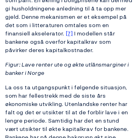
som pant. En økning i boligprisene kan dermed
gi husholdningene anledning til å ta opp mer
gjeld. Denne mekanismen er et eksempel på
det som i litteraturen omtales som en
finansiell akselerator.
[7]
I modellen står
bankene også overfor kapitalkrav som
påvirker deres kapitalkostnader.
Figur: Lave renter ute og økte utlånsmarginer i
banker i Norge
La oss ta utgangspunkt i følgende situasjon,
som har fellestrekk med de siste års
økonomiske utvikling. Utenlandske renter har
falt og det er utsikter til at de forblir lave i en
lengre periode. Samtidig har det en stund
vært utsikter til økte kapitalkrav for bankene.
Bankene har på denne bakgrunn økt sine