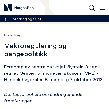
Norges Bank
Her er du nå:
Foredrag og taler
Foredrag
Makroregulering og
pengepolitikk
Foredrag av sentralbanksjef Øystein Olsen i
regi av Senter for monetær økonomi (CME) /
Handelshøyskolen BI, mandag 7. oktober 2013.
Det tas forbehold om endringer under
fremføringen.