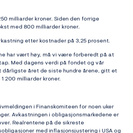
0 milliarder kroner. Siden den forrige
okst med 800 milliarder kroner.
vkastning etter kostnader på 3,25 prosent.
ne har vært høy, må vi være forberedt på at
tap. Med dagens verdi på fondet og vår
t dårligste året de siste hundre årene, gitt et
 1 200 milliarder kroner.
ivmeldingen i Finanskomiteen for noen uker
inger. Avkastningen i obligasjonsmarkedene er
emover. Realrentene på de sikreste
tsobligasjoner med inflasjonsjustering i USA og