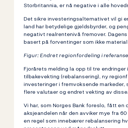
Storbritannia, er nå negative i alle hove
Det sikre investeringsalternativet vil gi 
land har betydelige gjeldsbyrder, og pengep
negativt realrentenivå fremover. Dagen
basert på forventinger som ikke material
Figur: Endret regionfordeling i referans
Fjorårets melding la opp til tre endringer 
tilbakevekting (rebalansering), ny region
investeringer i fremvoksende markeder, 
flere valutaer og endret vekting av disse
Vi har, som Norges Bank foreslo, fått en o
aksjeandelen når den avviker mye fra 60
en regel som innebærer rebalansering hv