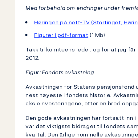
Med forbehold om endringer under fremf
Høringen på nett-TV (Stortinget, Hørin
Figurer i pdf-format
(1 Mb)
Takk til komiteens leder, og for at jeg får
2012.
Figur: Fondets avkastning
Avkastningen for Statens pensjonsfond utl
nest høyeste i fondets historie. Avkastn
aksjeinvesteringene, etter en bred oppg
Den gode avkastningen har fortsatt inn i 
var det viktigste bidraget til fondets sa
kvartal. Den årlige nominelle avkastning