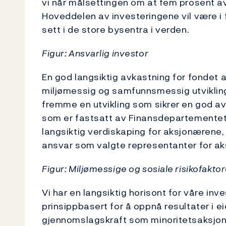
vi når målsettingen om at fem prosent av
Hoveddelen av investeringene vil være i 
sett i de store bysentra i verden.
Figur: Ansvarlig investor
En god langsiktig avkastning for fondet
miljømessig og samfunnsmessig utvikling.
fremme en utvikling som sikrer en god a
som er fastsatt av Finansdepartementet. V
langsiktig verdiskaping for aksjonærene,
ansvar som valgte representanter for a
Figur: Miljømessige og sosiale risikofakto
Vi har en langsiktig horisont for våre inv
prinsippbasert for å oppnå resultater i e
gjennomslagskraft som minoritetsaksjonæ