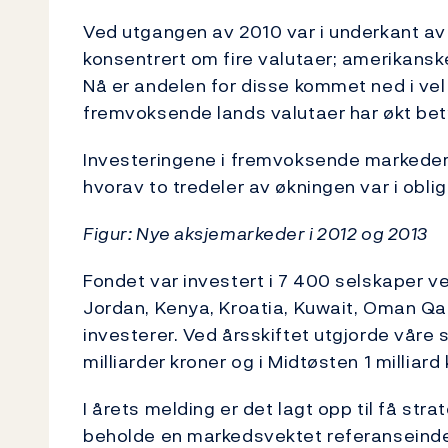
Ved utgangen av 2010 var i underkant av
konsentrert om fire valutaer; amerikanske
Nå er andelen for disse kommet ned i vel 
fremvoksende lands valutaer har økt bety
Investeringene i fremvoksende markeder 
hvorav to tredeler av økningen var i oblig
Figur: Nye aksjemarkeder i 2012 og 2013
Fondet var investert i 7 400 selskaper ve
Jordan, Kenya, Kroatia, Kuwait, Oman Qata
investerer. Ved årsskiftet utgjorde våre 
milliarder kroner og i Midtøsten 1 milliard 
I årets melding er det lagt opp til få str
beholde en markedsvektet referanseinde