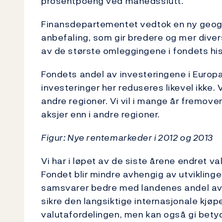
prosentpoeng ved månedsslutt.
Finansdepartementet vedtok en ny geograf
anbefaling, som gir bredere og mer divers
av de største omleggingene i fondets his
Fondets andel av investeringene i Europ
investeringer her reduseres likevel ikke. Vi
andre regioner. Vi vil i mange år fremove
aksjer enn i andre regioner.
Figur: Nye rentemarkeder i 2012 og 2013
Vi har i løpet av de siste årene endret va
Fondet blir mindre avhengig av utviklinge
samsvarer bedre med landenes andel av 
sikre den langsiktige internasjonale kjøp
valutafordelingen, men kan også gi betyd