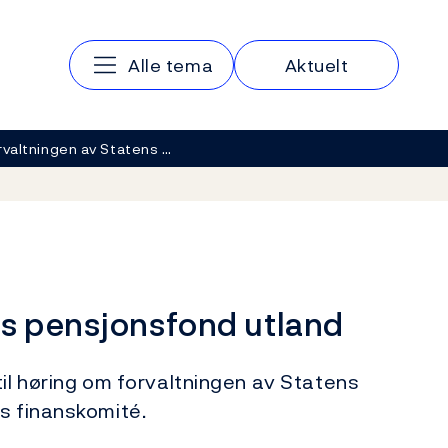
Hovedmeny
Alle tema
Aktuelt
rvaltningen av Statens …
ns pensjonsfond utland
til høring om forvaltningen av Statens
s finanskomité.