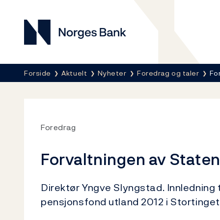
Norges Bank
Her er du nå:
Forside
Aktuelt
Nyheter
Foredrag og taler
Fo
Foredrag
Forvaltningen av State
Direktør Yngve Slyngstad. Innledning 
pensjonsfond utland 2012 i Stortinget