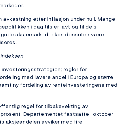
dmarkeder.
en avkastning etter inflasjon under null. Mange
olitikken i dag tilsier lavt og til dels
s gode aksjemarkeder kan dessuten være
iseres.
eindeksen
i investeringsstrategien; regler for
fordeling med lavere andel i Europa og større
samt ny fordeling av renteinvesteringene med
.
ffentlig regel for tilbakevekting av
 prosent. Departementet fastsatte i oktober
is aksjeandelen avviker med fire