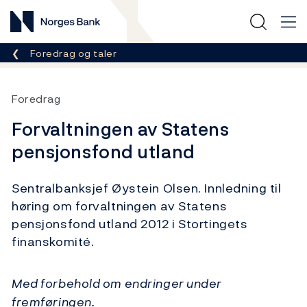
Norges Bank
Her er du nå:
Foredrag og taler
Foredrag
Forvaltningen av Statens
pensjonsfond utland
Sentralbanksjef Øystein Olsen. Innledning til
høring om forvaltningen av Statens
pensjonsfond utland 2012 i Stortingets
finanskomité.
Med forbehold om endringer under
fremføringen.