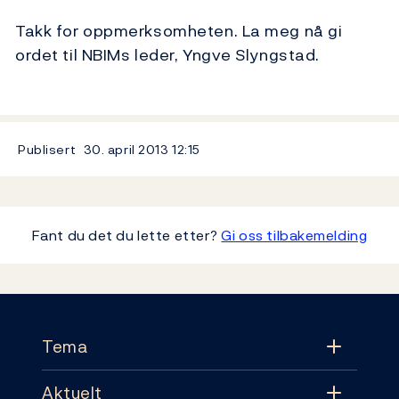
Takk for oppmerksomheten. La meg nå gi
ordet til NBIMs leder, Yngve Slyngstad.
Publisert
30. april 2013
12:15
Fant du det du lette etter?
Gi oss tilbakemelding
Footer
Tema
Aktuelt
Tema