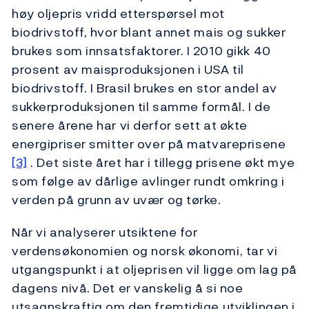
høy oljepris vridd etterspørsel mot
biodrivstoff, hvor blant annet mais og sukker
brukes som innsatsfaktorer. I 2010 gikk 40
prosent av maisproduksjonen i USA til
biodrivstoff. I Brasil brukes en stor andel av
sukkerproduksjonen til samme formål. I de
senere årene har vi derfor sett at økte
energipriser smitter over på matvareprisene
[3]
. Det siste året har i tillegg prisene økt mye
som følge av dårlige avlinger rundt omkring i
verden på grunn av uvær og tørke.
Når vi analyserer utsiktene for
verdensøkonomien og norsk økonomi, tar vi
utgangspunkt i at oljeprisen vil ligge om lag på
dagens nivå. Det er vanskelig å si noe
utsagnskraftig om den fremtidige utviklingen i