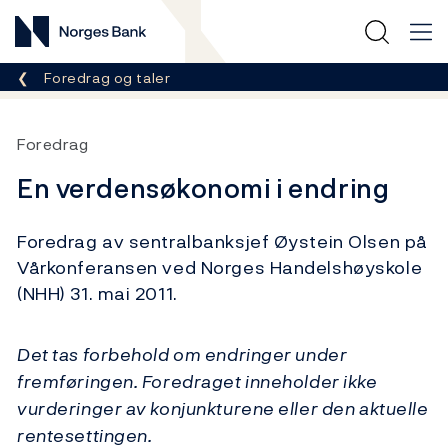
Norges Bank
Her er du nå:
Foredrag og taler
Foredrag
En verdensøkonomi i endring
Foredrag av sentralbanksjef Øystein Olsen på
Vårkonferansen ved Norges Handelshøyskole
(NHH) 31. mai 2011.
Det tas forbehold om endringer under
fremføringen. Foredraget inneholder ikke
vurderinger av konjunkturene eller den aktuelle
rentesettingen.