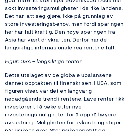
god måte. Et stort spareoverskudd i Asia har
søkt investeringsmuligheter i de rike landene.
Det har latt seg gjøre, ikke på grunnlag av
store investeringsbehov, men fordi sparingen
her har falt kraftig. Den høye sparingen fra
Asia har vært drivkraften. Derfor har de
langsiktige internasjonale realrentene falt.
Figur: USA – langsiktige renter
Dette utslaget av de globale ubalansene
dannet opptakten til finanskrisen. I USA, som
figuren viser, var det en langvarig
nedadgående trend i rentene. Lave renter fikk
investorer til å søke etter nye
investeringsmuligheter for å oppnå høyere
avkastning. Muligheten for avkastning stiger
når risikoen øker. Stor risikoappetitt og