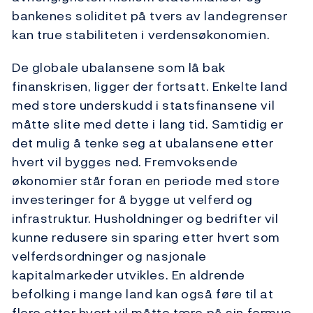
bankenes soliditet på tvers av landegrenser
kan true stabiliteten i verdensøkonomien.
De globale ubalansene som lå bak
finanskrisen, ligger der fortsatt. Enkelte land
med store underskudd i statsfinansene vil
måtte slite med dette i lang tid. Samtidig er
det mulig å tenke seg at ubalansene etter
hvert vil bygges ned. Fremvoksende
økonomier står foran en periode med store
investeringer for å bygge ut velferd og
infrastruktur. Husholdninger og bedrifter vil
kunne redusere sin sparing etter hvert som
velferdsordninger og nasjonale
kapitalmarkeder utvikles. En aldrende
befolking i mange land kan også føre til at
flere etter hvert vil måtte tære på sin formue,