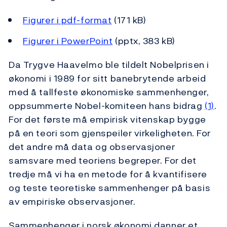
Figurer i pdf-format
(171 kB)
Figurer i PowerPoint
(pptx, 383 kB)
Da Trygve Haavelmo ble tildelt Nobelprisen i
økonomi i 1989 for sitt banebrytende arbeid
med å tallfeste økonomiske sammenhenger,
oppsummerte Nobel-komiteen hans bidrag
(1)
.
For det første må empirisk vitenskap bygge
på en teori som gjenspeiler virkeligheten. For
det andre må data og observasjoner
samsvare med teoriens begreper. For det
tredje må vi ha en metode for å kvantifisere
og teste teoretiske sammenhenger på basis
av empiriske observasjoner.
Sammenhenger i norsk økonomi danner et