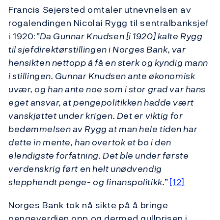
Francis Sejersted omtaler utnevnelsen av
rogalendingen Nicolai Rygg til sentralbanksjef
i 1920:
”Da Gunnar Knudsen [i 1920] kalte Rygg
til sjefdirektørstillingen i Norges Bank, var
hensikten nettopp å få en sterk og kyndig mann
i stillingen. Gunnar Knudsen ante økonomisk
uvær, og han ante noe som i stor grad var hans
eget ansvar, at pengepolitikken hadde vært
vanskjøttet under krigen. Det er viktig for
bedømmelsen av Rygg at man hele tiden har
dette in mente, han overtok et bo i den
elendigste forfatning. Det ble under første
verdenskrig ført en helt unødvendig
slepphendt penge- og finanspolitikk.”
[12]
Norges Bank tok nå sikte på å bringe
pengeverdien opp og dermed gullprisen i