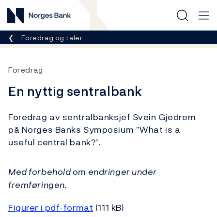
Norges Bank
Her er du nå:
Foredrag og taler
Foredrag
En nyttig sentralbank
Foredrag av sentralbanksjef Svein Gjedrem
på Norges Banks Symposium ”What is a
useful central bank?”.
Med forbehold om endringer under
fremføringen.
Figurer i pdf-format
(111 kB)