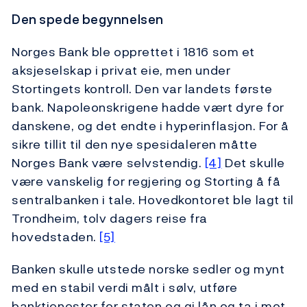
Den spede begynnelsen
Norges Bank ble opprettet i 1816 som et
aksjeselskap i privat eie, men under
Stortingets kontroll. Den var landets første
bank. Napoleonskrigene hadde vært dyre for
danskene, og det endte i hyperinflasjon. For å
sikre tillit til den nye spesidaleren måtte
Norges Bank være selvstendig.
[4]
Det skulle
være vanskelig for regjering og Storting å få
sentralbanken i tale. Hovedkontoret ble lagt til
Trondheim, tolv dagers reise fra
hovedstaden.
[5]
Banken skulle utstede norske sedler og mynt
med en stabil verdi målt i sølv, utføre
banktjenester for staten og gi lån og ta i mot