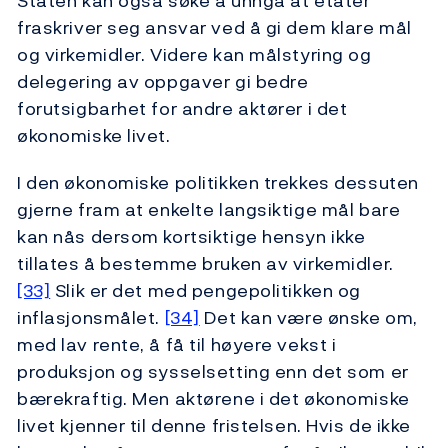
Staten kan også søke å unngå at etater
fraskriver seg ansvar ved å gi dem klare mål
og virkemidler. Videre kan målstyring og
delegering av oppgaver gi bedre
forutsigbarhet for andre aktører i det
økonomiske livet.
I den økonomiske politikken trekkes dessuten
gjerne fram at enkelte langsiktige mål bare
kan nås dersom kortsiktige hensyn ikke
tillates å bestemme bruken av virkemidler.
[33]
Slik er det med pengepolitikken og
inflasjonsmålet.
[34]
Det kan være ønske om,
med lav rente, å få til høyere vekst i
produksjon og sysselsetting enn det som er
bærekraftig. Men aktørene i det økonomiske
livet kjenner til denne fristelsen. Hvis de ikke