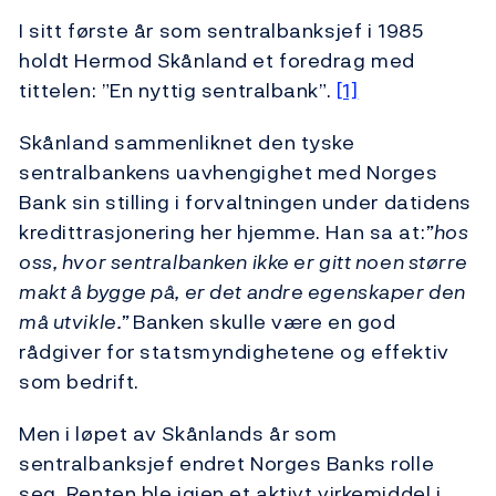
I sitt første år som sentralbanksjef i 1985
holdt Hermod Skånland et foredrag med
tittelen: ”En nyttig sentralbank”.
[1]
Skånland sammenliknet den tyske
sentralbankens uavhengighet med Norges
Bank sin stilling i forvaltningen under datidens
kredittrasjonering her hjemme. Han sa at:
”hos
oss, hvor sentralbanken ikke er gitt noen større
makt å bygge på, er det andre egenskaper den
må utvikle.”
Banken skulle være en god
rådgiver for statsmyndighetene og effektiv
som bedrift.
Men i løpet av Skånlands år som
sentralbanksjef endret Norges Banks rolle
seg. Renten ble igjen et aktivt virkemiddel i