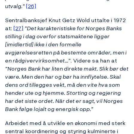
utvalg.”
[26]
Sentralbanksjef Knut Getz Wold uttalte i 1972
at:
[27]
”Det karakteristiske for Norges Banks
stilling i dag overfor statsmaktene ligger
[imidlertid] ikke i den formelle
avgjørelsesretten på bestemte områder, men i
en rådgivervirksomhet…”
. Videre sa han at
”Norges Bank har liten direkte makt. Slik bør det
være. Men den har og bør ha innflytelse. Skal
dens ord tillegges vekt, må den vite hva som
hender ute og hjemme. Storting og regjering
har det siste ordet.
Når det er sagt, vil Norges
Bank følge lojalt og energisk opp.”
Arbeidet med å utvikle en økonomi med sterk
sentral koordinering og styring kulminerte i