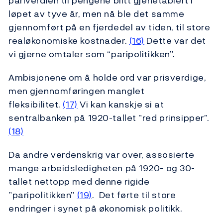
pariverdien til pengene blitt gjenetablert i
løpet av tyve år, men nå ble det samme
gjennomført på en fjerdedel av tiden, til store
realøkonomiske kostnader.
(16)
Dette var det
vi gjerne omtaler som “paripolitikken”.
Ambisjonene om å holde ord var prisverdige,
men gjennomføringen manglet
fleksibilitet.
(17)
Vi kan kanskje si at
sentralbanken på 1920-tallet ”red prinsipper”.
(18)
Da andre verdenskrig var over, assosierte
mange arbeidsledigheten på 1920- og 30-
tallet nettopp med denne rigide
”paripolitikken”
(19)
. Det førte til store
endringer i synet på økonomisk politikk.