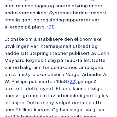
med rasjoneringer og sentralstyring under
andre verdenskrig. Systemet hadde fungert
rimelig godt og reguleringsapparatet var
allerede på plass.
(21)
Et ønske om å stabilisere den økonomiske
utviklingen var internasjonalt utbredt og
hadde sitt utspring i teorier publisert av John
Maynard Keynes tidlig på 1930-tallet. Dette
var en bakgrunn for politikernes ambisjoner
om å finstyre økonomien i Norge. Arbeider A.
W. Phillips publiserte i 1958
(22)
ga også
støtte til dette synet. Et land kunne i følge
ham velge mellom lav arbeidsledighet og lav
inflasjon. Dette meny-valget omtales ofte
som Phillips-kurven. Og hva slags “valg” var
det? Arbeidsledighet er noe reelt, mens