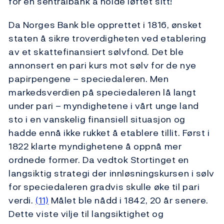
for en sentralbank å holde løftet sitt!
Da Norges Bank ble opprettet i 1816, ønsket
staten å sikre troverdigheten ved etablering
av et skattefinansiert sølvfond. Det ble
annonsert en pari kurs mot sølv for de nye
papirpengene – speciedaleren. Men
markedsverdien på speciedaleren lå langt
under pari – myndighetene i vårt unge land
sto i en vanskelig finansiell situasjon og
hadde ennå ikke rukket å etablere tillit. Først i
1822 klarte myndighetene å oppnå mer
ordnede former. Da vedtok Stortinget en
langsiktig strategi der innløsningskursen i sølv
for speciedaleren gradvis skulle øke til pari
verdi.
(11)
Målet ble nådd i 1842, 20 år senere.
Dette viste vilje til langsiktighet og