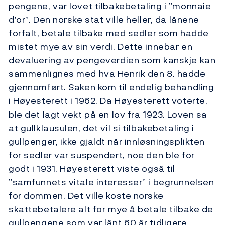
pengene, var lovet tilbakebetaling i ”monnaie
d’or”. Den norske stat ville heller, da lånene
forfalt, betale tilbake med sedler som hadde
mistet mye av sin verdi. Dette innebar en
devaluering av pengeverdien som kanskje kan
sammenlignes med hva Henrik den 8. hadde
gjennomført. Saken kom til endelig behandling
i Høyesterett i 1962. Da Høyesterett voterte,
ble det lagt vekt på en lov fra 1923. Loven sa
at gullklausulen, det vil si tilbakebetaling i
gullpenger, ikke gjaldt når innløsningsplikten
for sedler var suspendert, noe den ble for
godt i 1931. Høyesterett viste også til
”samfunnets vitale interesser” i begrunnelsen
for dommen. Det ville koste norske
skattebetalere alt for mye å betale tilbake de
gullpengene som var lånt 60 år tidligere.