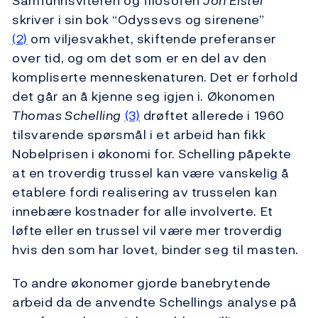
Samfunnsviteren og filosofen
Jon Elster
skriver i sin bok “Odyssevs og sirenene”
(2)
om viljesvakhet, skiftende preferanser
over tid, og om det som er en del av den
kompliserte menneskenaturen. Det er forhold
det går an å kjenne seg igjen i. Økonomen
Thomas Schelling
(3)
drøftet allerede i 1960
tilsvarende spørsmål i et arbeid han fikk
Nobelprisen i økonomi for. Schelling påpekte
at en troverdig trussel kan være vanskelig å
etablere fordi realisering av trusselen kan
innebære kostnader for alle involverte. Et
løfte eller en trussel vil være mer troverdig
hvis den som har lovet, binder seg til masten.
To andre økonomer gjorde banebrytende
arbeid da de anvendte Schellings analyse på