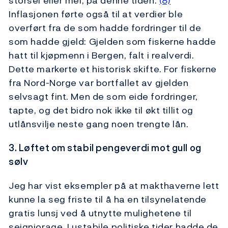
storsei eller mel, på denne tiden.
(8)
Inflasjonen førte også til at verdier ble
overført fra de som hadde fordringer til de
som hadde gjeld: Gjelden som fiskerne hadde
hatt til kjøpmenn i Bergen, falt i realverdi.
Dette markerte et historisk skifte. For fiskerne
fra Nord-Norge var bortfallet av gjelden
selvsagt fint. Men de som eide fordringer,
tapte, og det bidro nok ikke til økt tillit og
utlånsvilje neste gang noen trengte lån.
3. Løftet om stabil pengeverdi mot gull og
sølv
Jeg har vist eksempler på at makthaverne lett
kunne la seg friste til å ha en tilsynelatende
gratis lunsj ved å utnytte mulighetene til
seigniorage. I ustabile politiske tider hadde de