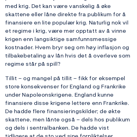
med krig. Det kan være vanskelig å øke
skattene eller låne direkte fra publikum for å
finansiere en lite populær krig. Naturlig nok vil
et regime i krig, være mer opptatt av å vinne
krigen enn langsiktige samfunnsmessige
kostnader. Hvem bryr seg om høy inflasjon og
tilbakebetaling av lån hvis det å overleve som
regime står på spill?
Tillit – og mangel på tillit – fikk for eksempel
store konsekvenser for England og Frankrike
under Napoleonskrigene. England kunne
finansiere disse krigene lettere enn Frankrike.
De hadde flere finansieringskilder; de økte
skattene, men lånte også – dels hos publikum
og dels i sentralbanken. De hadde vist
tidligere at de sto ved sine forpliktelser,