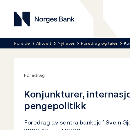
Norges Bank
Her er du nå:
Forside
Aktuelt
Nyheter
Foredrag og taler
Ko
Foredrag
Konjunkturer, internasj
pengepolitikk
Foredrag av sentralbanksjef Svein 