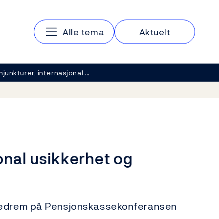
Hovedmeny
Alle tema
Aktuelt
njunkturer, internasjonal …
onal usikkerhet og
Gjedrem på Pensjonskassekonferansen