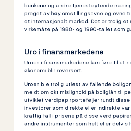
bankene og andre tjenesteytende næringe
preget av høy omstillingsevne og evne til 
et internasjonalt marked. Det er trolig 
virkemåte på 1980- og 1990-tallet som g
Uro i finansmarkedene
Uroen i finansmarkedene kan føre til at n
økonomi blir reversert.
Uroen ble trolig utløst av fallende boligp
meldt om økt mislighold på boliglån til p
utviklet verdipapirporteføljer rundt dis
investorer som direkte eller indirekte var u
kraftig fall i prisene på disse verdipapir
andre instrumenter som helt eller delvis ha