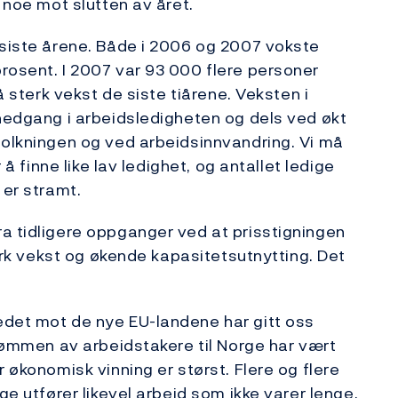
k noe mot slutten av året.
 siste årene. Både i 2006 og 2007 vokste
rosent. I 2007 var 93 000 flere personer
å sterk vekst de siste tiårene. Veksten i
 nedgang i arbeidsledigheten og dels ved økt
folkningen og ved arbeidsinnvandring. Vi må
 å finne like lav ledighet, og antallet ledige
 er stramt.
a tidligere oppganger ved at prisstigningen
terk vekst og økende kapasitetsutnytting. Det
edet mot de nye EU-landene har gitt oss
trømmen av arbeidstakere til Norge har vært
 økonomisk vinning er størst. Flere og flere
ge utfører likevel arbeid som ikke varer lenge,