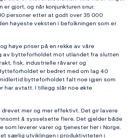
 er gjort, og når konjunkturen snur.
00 personer etter at godt over 35 000
r den høyeste veksten i befolkningen som er
 og høye priser på en rekke av våre
ng av bytteforholdet mot utlandet fra slutten
kt, fisk, industrielle råvarer og
Bytteforholdet er bedret med om lag 40
midlertid bytteforholdet falt noe igjen som
 har avtatt. I tillegg slår noe økte
 drevet mer og mer effektivt. Det gir lavere
nnsomt å sysselsette flere. Det gjelder både
de som leverer varer og tjenester her i Norge.
t særlig utviklingen i produktiviteten i