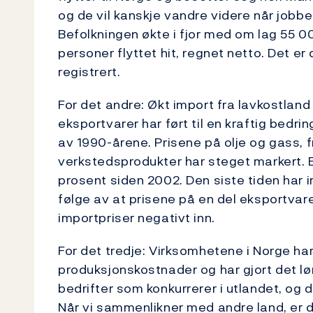
og de vil kanskje vandre videre når jobben
Befolkningen økte i fjor med om lag 55 0
personer flyttet hit, regnet netto. Det e
registrert.
For det andre: Økt import fra lavkostland
eksportvarer har ført til en kraftig bedri
av 1990-årene. Prisene på olje og gass, fra
verkstedsprodukter har steget markert. 
prosent siden 2002. Den siste tiden har i
følge av at prisene på en del eksportvarer
importpriser negativt inn.
For det tredje: Virksomhetene i Norge har
produksjonskostnader og har gjort det lø
bedrifter som konkurrerer i utlandet, og 
Når vi sammenlikner med andre land, er de