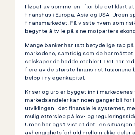
I løpet av sommeren i fjor ble det klart 
finanshus i Europa, Asia og USA. Uroen s
finansmarkedet. Få visste hvem som risi
begynte å tvile på sine motparters økon
Mange banker har tatt betydelige tap på 
markedene, samtidig som de har måttet t
selskaper de hadde etablert. Det har redus
flere av de største finansinstitusjonene 
beløp i ny egenkapital.
Kriser og uro er bygget inn i markedenes
markedsandeler kan noen ganger bli for in
utviklingen i det finansielle systemet, m
mulig etterslep på lov- og reguleringssid
Uroen har også vist at det i en situasjon
avhengighetsforhold mellom ulike deler 