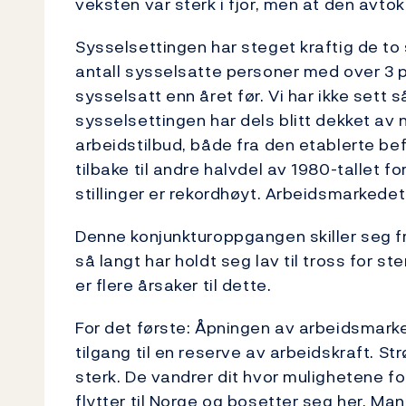
veksten var sterk i fjor, men at den avto
Sysselsettingen har steget kraftig de to
antall sysselsatte personer med over 3 p
sysselsatt enn året før. Vi har ikke sett s
sysselsettingen har dels blitt dekket av
arbeidstilbud, både fra den etablerte be
tilbake til andre halvdel av 1980-tallet for
stillinger er rekordhøyt. Arbeidsmarkedet
Denne konjunkturoppgangen skiller seg fr
så langt har holdt seg lav til tross for s
er flere årsaker til dette.
For det første: Åpningen av arbeidsmark
tilgang til en reserve av arbeidskraft. S
sterk. De vandrer dit hvor mulighetene for
flytter til Norge og bosetter seg her. Man