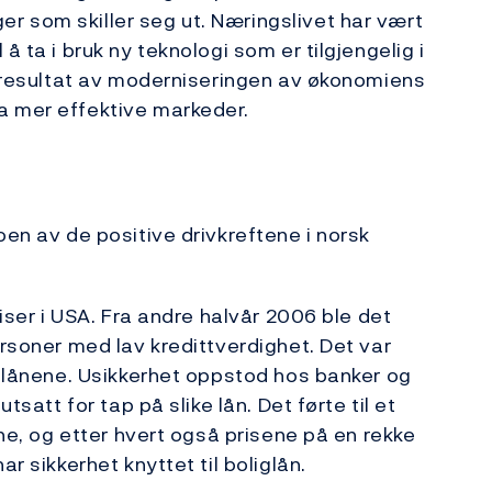
r som skiller seg ut. Næringslivet har vært
å ta i bruk ny teknologi som er tilgjengelig i
et resultat av moderniseringen av økonomiens
a mer effektive markeder.
oen av de positive drivkreftene i norsk
riser i USA. Fra andre halvår 2006 ble det
ersoner med lav kredittverdighet. Det var
se lånene. Usikkerhet oppstod hos banker og
tsatt for tap på slike lån. Det førte til et
ene, og etter hvert også prisene på en rekke
r sikkerhet knyttet til boliglån.