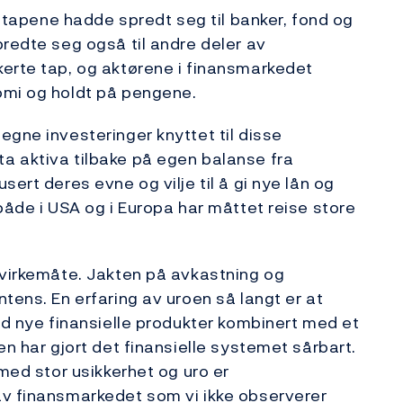
at tapene hadde spredt seg til banker, fond og
predte seg også til andre deler av
kerte tap, og aktørene i finansmarkedet
omi og holdt på pengene.
egne investeringer knyttet til disse
a aktiva tilbake på egen balanse fra
ert deres evne og vilje til å gi nye lån og
både i USA og i Europa har måttet reise store
 virkemåte. Jakten på avkastning og
tens. En erfaring av uroen så langt er at
ed nye finansielle produkter kombinert med et
en har gjort det finansielle systemet sårbart.
 med stor usikkerhet og uro er
av finansmarkedet som vi ikke observerer