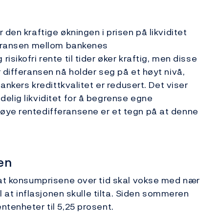
den kraftige økningen i prisen på likviditet
fferansen mellom bankenes
sikofri rente til tider øker kraftig, men disse
 differansen nå holder seg på et høyt nivå,
bankers kredittkvalitet er redusert. Det viser
elig likviditet for å begrense egne
øye rentedifferansene er et tegn på at denne
en
 at konsumprisene over tid skal vokse med nær
il at inflasjonen skulle tilta. Siden sommeren
ntenheter til 5,25 prosent.