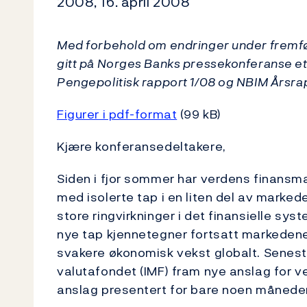
2008, 16. april 2008
Med forbehold om endringer under fremf
gitt på Norges Banks pressekonferanse ett
Pengepolitisk rapport 1/08 og NBIM Årsra
Figurer i pdf-format
(99 kB)
Kjære konferansedeltakere,
Siden i fjor sommer har verdens finansm
med isolerte tap i en liten del av markede
store ringvirkninger i det finansielle sys
nye tap kjennetegner fortsatt markedene. 
svakere økonomisk vekst globalt. Senest 
valutafondet (IMF) fram nye anslag for v
anslag presentert for bare noen måneder