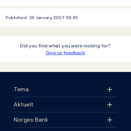
Published
26 January 2007
09:45
Did you find what you were looking for?
Give us feedback
Footer
Tema
Aktuelt
Tema
Norges Bank
Aktuelt
Pengepolitikk