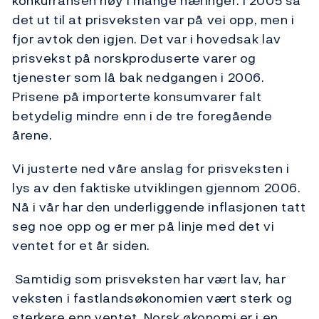
konkurransen høy i mange næringer. I 2005 så
det ut til at prisveksten var på vei opp, men i
fjor avtok den igjen. Det var i hovedsak lav
prisvekst på norskproduserte varer og
tjenester som lå bak nedgangen i 2006.
Prisene på importerte konsumvarer falt
betydelig mindre enn i de tre foregående
årene.
Vi justerte ned våre anslag for prisveksten i
lys av den faktiske utviklingen gjennom 2006.
Nå i vår har den underliggende inflasjonen tatt
seg noe opp og er mer på linje med det vi
ventet for et år siden.
Samtidig som prisveksten har vært lav, har
veksten i fastlandsøkonomien vært sterk og
sterkere enn ventet. Norsk økonomi er i en