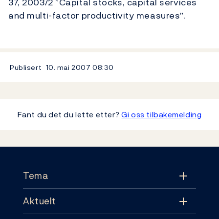
37, 2003/2 ”Capital stocks, capital services
and multi-factor productivity measures”.
Publisert
10. mai 2007
08:30
Fant du det du lette etter?
Gi oss tilbakemelding
Footer
Tema
Aktuelt
Tema