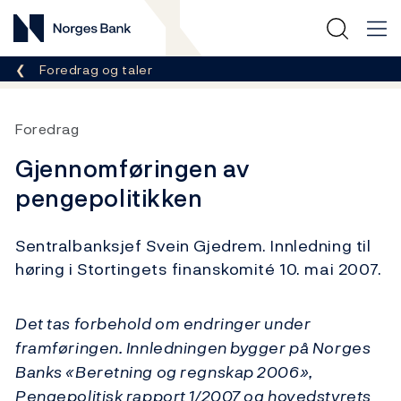
Norges Bank
Her er du nå:
Foredrag og taler
Foredrag
Gjennomføringen av
pengepolitikken
Sentralbanksjef Svein Gjedrem. Innledning til
høring i Stortingets finanskomité 10. mai 2007.
Det tas forbehold om endringer under
framføringen. Innledningen bygger på Norges
Banks «Beretning og regnskap 2006»,
Pengepolitisk rapport 1/2007 og hovedstyrets