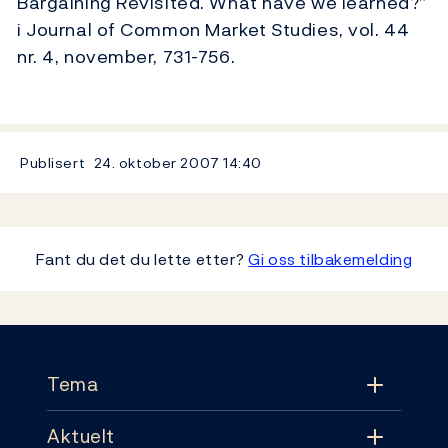
Bargaining Revisited. What have we learned?”
i Journal of Common Market Studies, vol. 44
nr. 4, november, 731-756.
Publisert
24. oktober 2007
14:40
Fant du det du lette etter?
Gi oss tilbakemelding
Footer
Tema
Aktuelt
Tema