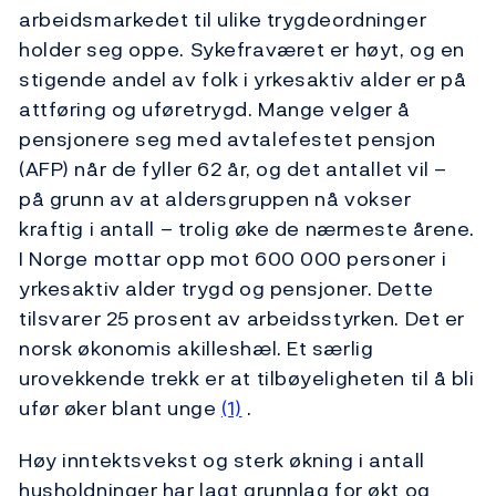
arbeidsmarkedet til ulike trygdeordninger
holder seg oppe. Sykefraværet er høyt, og en
stigende andel av folk i yrkesaktiv alder er på
attføring og uføretrygd. Mange velger å
pensjonere seg med avtalefestet pensjon
(AFP) når de fyller 62 år, og det antallet vil –
på grunn av at aldersgruppen nå vokser
kraftig i antall – trolig øke de nærmeste årene.
I Norge mottar opp mot 600 000 personer i
yrkesaktiv alder trygd og pensjoner. Dette
tilsvarer 25 prosent av arbeidsstyrken. Det er
norsk økonomis akilleshæl. Et særlig
urovekkende trekk er at tilbøyeligheten til å bli
ufør øker blant unge
(1)
.
Høy inntektsvekst og sterk økning i antall
husholdninger har lagt grunnlag for økt og