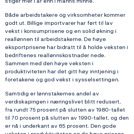
stiger mer i år enn i manns minne.
Både arbeidstakere og virksomheter kommer
godt ut. Billige importvarer har ført til lav
vekst i konsumprisene og en solid økning i
reallønnen til arbeidstakerne. De høye
eksportprisene har bidratt til å holde veksten i
bedriftenes reallønnskostnader nede.
Sammen med den høye veksten i
produktiviteten har det gitt høy inntjening i
foretakene og god vekst i sysselsettingen.
Samtidig er lønnstakernes andel av
verdiskapingen i næringslivet blitt redusert,
fra rundt 75 prosent på slutten av 1980-tallet
til 70 prosent på slutten av 1990-tallet, og den
er nå i underkant av 65 prosent. Den gode
veksten i produktiviteten og de høye prisene