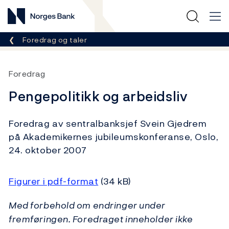
Norges Bank
Her er du nå:
Foredrag og taler
Foredrag
Pengepolitikk og arbeidsliv
Foredrag av sentralbanksjef Svein Gjedrem
på Akademikernes jubileumskonferanse, Oslo,
24. oktober 2007
Figurer i pdf-format
(34 kB)
Med forbehold om endringer under
fremføringen. Foredraget inneholder ikke