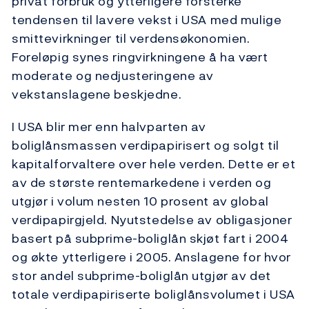
privat forbruk og ytterligere forsterke
tendensen til lavere vekst i USA med mulige
smittevirkninger til verdensøkonomien.
Foreløpig synes ringvirkningene å ha vært
moderate og nedjusteringene av
vekstanslagene beskjedne.
I USA blir mer enn halvparten av
boliglånsmassen verdipapirisert og solgt til
kapitalforvaltere over hele verden. Dette er et
av de største rentemarkedene i verden og
utgjør i volum nesten 10 prosent av global
verdipapirgjeld. Nyutstedelse av obligasjoner
basert på subprime-boliglån skjøt fart i 2004
og økte ytterligere i 2005. Anslagene for hvor
stor andel subprime-boliglån utgjør av det
totale verdipapiriserte boliglånsvolumet i USA