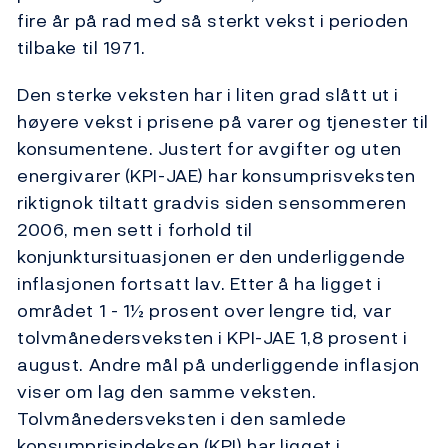
fire år på rad med så sterkt vekst i perioden
tilbake til 1971.
Den sterke veksten har i liten grad slått ut i
høyere vekst i prisene på varer og tjenester til
konsumentene. Justert for avgifter og uten
energivarer (KPI-JAE) har konsumprisveksten
riktignok tiltatt gradvis siden sensommeren
2006, men sett i forhold til
konjunktursituasjonen er den underliggende
inflasjonen fortsatt lav. Etter å ha ligget i
området 1 - 1½ prosent over lengre tid, var
tolvmånedersveksten i KPI-JAE 1,8 prosent i
august. Andre mål på underliggende inflasjon
viser om lag den samme veksten.
Tolvmånedersveksten i den samlede
konsumprisindeksen (KPI) har ligget i