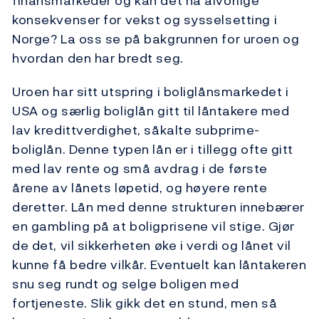
finansmarkeder og kan det ha alvorlige
konsekvenser for vekst og sysselsetting i
Norge? La oss se på bakgrunnen for uroen og
hvordan den har bredt seg.
Uroen har sitt utspring i boliglånsmarkedet i
USA og særlig boliglån gitt til låntakere med
lav kredittverdighet, såkalte subprime-
boliglån. Denne typen lån er i tillegg ofte gitt
med lav rente og små avdrag i de første
årene av lånets løpetid, og høyere rente
deretter. Lån med denne strukturen innebærer
en gambling på at boligprisene vil stige. Gjør
de det, vil sikkerheten øke i verdi og lånet vil
kunne få bedre vilkår. Eventuelt kan låntakeren
snu seg rundt og selge boligen med
fortjeneste. Slik gikk det en stund, men så