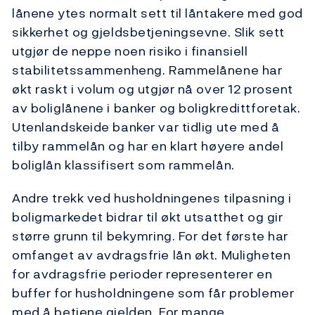
lånene ytes normalt sett til låntakere med god
sikkerhet og gjeldsbetjeningsevne. Slik sett
utgjør de neppe noen risiko i finansiell
stabilitetssammenheng. Rammelånene har
økt raskt i volum og utgjør nå over 12 prosent
av boliglånene i banker og boligkredittforetak.
Utenlandskeide banker var tidlig ute med å
tilby rammelån og har en klart høyere andel
boliglån klassifisert som rammelån.
Andre trekk ved husholdningenes tilpasning i
boligmarkedet bidrar til økt utsatthet og gir
større grunn til bekymring. For det første har
omfanget av avdragsfrie lån økt. Muligheten
for avdragsfrie perioder representerer en
buffer for husholdningene som får problemer
med å betjene gjelden. For mange