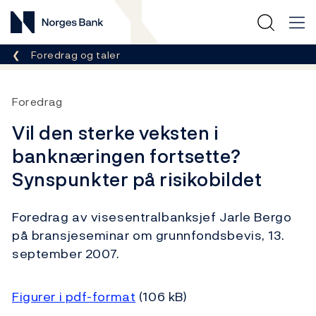
Norges Bank
Her er du nå:
Foredrag og taler
Foredrag
Vil den sterke veksten i
banknæringen fortsette?
Synspunkter på risikobildet
Foredrag av visesentralbanksjef Jarle Bergo
på bransjeseminar om grunnfondsbevis, 13.
september 2007.
Figurer i pdf-format
(106 kB)