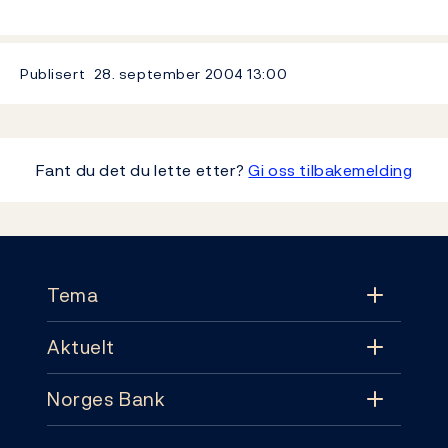
Publisert
28. september 2004
13:00
Fant du det du lette etter?
Gi oss tilbakemelding
Footer
Tema
Aktuelt
Tema
Norges Bank
Aktuelt
Pengepolitikk