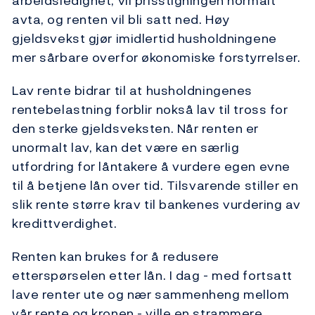
arbeidsledighet, vil prisstigningen normalt
avta, og renten vil bli satt ned. Høy
gjeldsvekst gjør imidlertid husholdningene
mer sårbare overfor økonomiske forstyrrelser.
Lav rente bidrar til at husholdningenes
rentebelastning forblir nokså lav til tross for
den sterke gjeldsveksten. Når renten er
unormalt lav, kan det være en særlig
utfordring for låntakere å vurdere egen evne
til å betjene lån over tid. Tilsvarende stiller en
slik rente større krav til bankenes vurdering av
kredittverdighet.
Renten kan brukes for å redusere
etterspørselen etter lån. I dag - med fortsatt
lave renter ute og nær sammenheng mellom
vår rente og kronen - ville en strammere