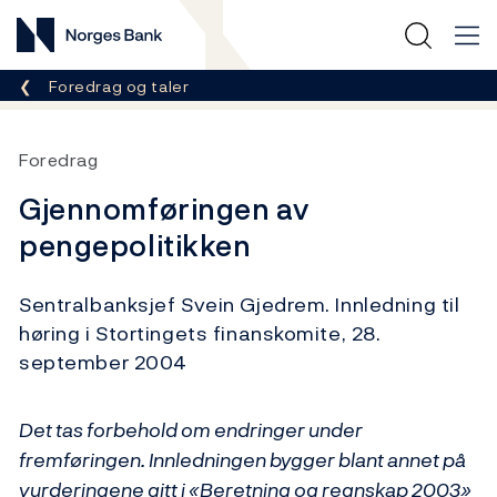
Norges Bank
Her er du nå:
Foredrag og taler
Foredrag
Gjennomføringen av
pengepolitikken
Sentralbanksjef Svein Gjedrem. Innledning til
høring i Stortingets finanskomite, 28.
september 2004
Det tas forbehold om endringer under
fremføringen. Innledningen bygger blant annet på
vurderingene gitt i «Beretning og regnskap 2003»