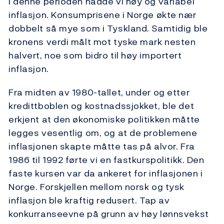
I denne perioden hadde vi høy og variabel
inflasjon. Konsumprisene i Norge økte nær
dobbelt så mye som i Tyskland. Samtidig ble
kronens verdi målt mot tyske mark nesten
halvert, noe som bidro til høy importert
inflasjon.
Fra midten av 1980-tallet, under og etter
kredittboblen og kostnadssjokket, ble det
erkjent at den økonomiske politikken måtte
legges vesentlig om, og at de problemene
inflasjonen skapte måtte tas på alvor. Fra
1986 til 1992 førte vi en fastkurspolitikk. Den
faste kursen var da ankeret for inflasjonen i
Norge. Forskjellen mellom norsk og tysk
inflasjon ble kraftig redusert. Tap av
konkurranseevne på grunn av høy lønnsvekst