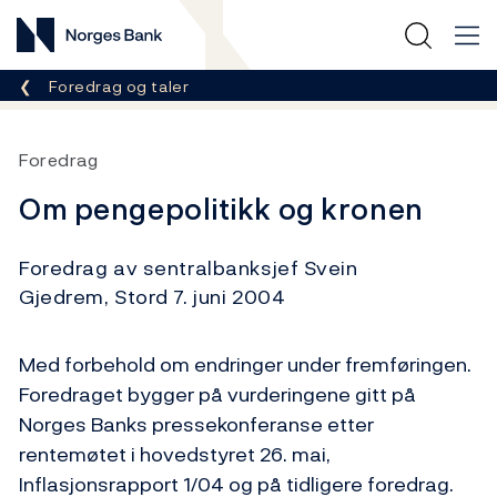
Norges Bank
Her er du nå:
Foredrag og taler
Foredrag
Om pengepolitikk og kronen
Foredrag av sentralbanksjef Svein
Gjedrem, Stord 7. juni 2004
Med forbehold om endringer under fremføringen.
Foredraget bygger på vurderingene gitt på
Norges Banks pressekonferanse etter
rentemøtet i hovedstyret 26. mai,
Inflasjonsrapport 1/04 og på tidligere foredrag.