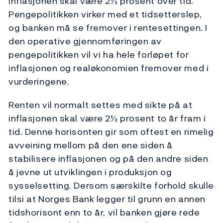
Inflasjonen skal være 2½ prosent over tid.
Pengepolitikken virker med et tidsetterslep,
og banken må se fremover i rentesettingen. I
den operative gjennomføringen av
pengepolitikken vil vi ha hele forløpet for
inflasjonen og realøkonomien fremover med i
vurderingene.
Renten vil normalt settes med sikte på at
inflasjonen skal være 2½ prosent to år fram i
tid. Denne horisonten gir som oftest en rimelig
avveining mellom på den ene siden å
stabilisere inflasjonen og på den andre siden
å jevne ut utviklingen i produksjon og
sysselsetting. Dersom særskilte forhold skulle
tilsi at Norges Bank legger til grunn en annen
tidshorisont enn to år, vil banken gjøre rede