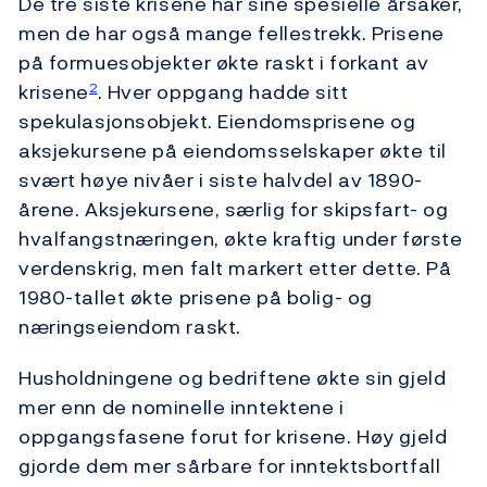
De tre siste krisene har sine spesielle årsaker,
men de har også mange fellestrekk. Prisene
på formuesobjekter økte raskt i forkant av
krisene
. Hver oppgang hadde sitt
2
spekulasjonsobjekt. Eiendomsprisene og
aksjekursene på eiendomsselskaper økte til
svært høye nivåer i siste halvdel av 1890-
årene. Aksjekursene, særlig for skipsfart- og
hvalfangstnæringen, økte kraftig under første
verdenskrig, men falt markert etter dette. På
1980-tallet økte prisene på bolig- og
næringseiendom raskt.
Husholdningene og bedriftene økte sin gjeld
mer enn de nominelle inntektene i
oppgangsfasene forut for krisene. Høy gjeld
gjorde dem mer sårbare for inntektsbortfall