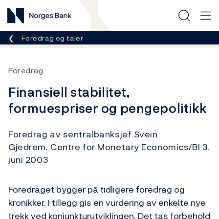
Norges Bank
Her er du nå:
Foredrag og taler
Foredrag
Finansiell stabilitet,
formuespriser og pengepolitikk
Foredrag av sentralbanksjef Svein
Gjedrem. Centre for Monetary Economics/BI 3.
juni 2003
Foredraget bygger på tidligere foredrag og
kronikker. I tillegg gis en vurdering av enkelte nye
trekk ved konjunkturutviklingen. Det tas forbehold