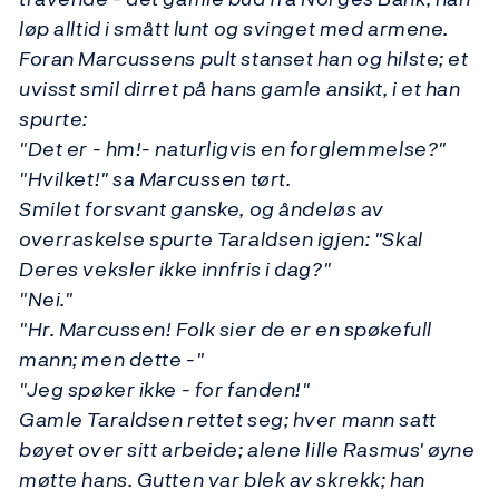
løp alltid i smått lunt og svinget med armene.
Foran Marcussens pult stanset han og hilste; et
uvisst smil dirret på hans gamle ansikt, i et han
spurte:
"Det er - hm!- naturligvis en forglemmelse?"
"Hvilket!" sa Marcussen tørt.
Smilet forsvant ganske, og åndeløs av
overraskelse spurte Taraldsen igjen: "Skal
Deres veksler ikke innfris i dag?"
"Nei."
"Hr. Marcussen! Folk sier de er en spøkefull
mann; men dette -"
"Jeg spøker ikke - for fanden!"
Gamle Taraldsen rettet seg; hver mann satt
bøyet over sitt arbeide; alene lille Rasmus' øyne
møtte hans. Gutten var blek av skrekk; han