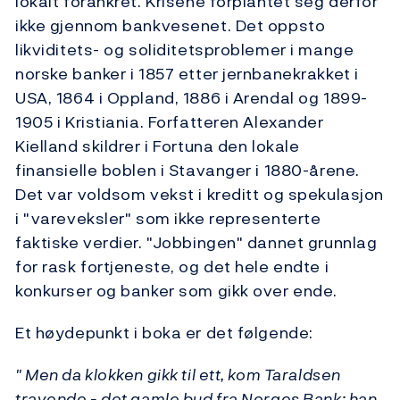
lokalt forankret. Krisene forplantet seg derfor
ikke gjennom bankvesenet. Det oppsto
likviditets- og soliditetsproblemer i mange
norske banker i 1857 etter jernbanekrakket i
USA, 1864 i Oppland, 1886 i Arendal og 1899-
1905 i Kristiania. Forfatteren Alexander
Kielland skildrer i Fortuna den lokale
finansielle boblen i Stavanger i 1880-årene.
Det var voldsom vekst i kreditt og spekulasjon
i "vareveksler" som ikke representerte
faktiske verdier. "Jobbingen" dannet grunnlag
for rask fortjeneste, og det hele endte i
konkurser og banker som gikk over ende.
Et høydepunkt i boka er det følgende:
" Men da klokken gikk til ett, kom Taraldsen
travende - det gamle bud fra Norges Bank; han