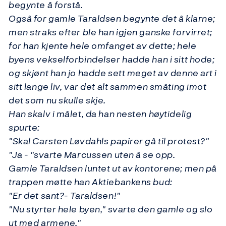
begynte å forstå.
Også for gamle Taraldsen begynte det å klarne;
men straks efter ble han igjen ganske forvirret;
for han kjente hele omfanget av dette; hele
byens vekselforbindelser hadde han i sitt hode;
og skjønt han jo hadde sett meget av denne art i
sitt lange liv, var det alt sammen småting imot
det som nu skulle skje.
Han skalv i målet, da han nesten høytidelig
spurte:
"Skal Carsten Løvdahls papirer gå til protest?"
"Ja - "svarte Marcussen uten å se opp.
Gamle Taraldsen luntet ut av kontorene; men på
trappen møtte han Aktiebankens bud:
"Er det sant?- Taraldsen!"
"Nu styrter hele byen," svarte den gamle og slo
ut med armene."