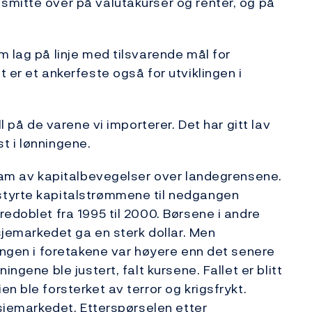
smitte over på valutakurser og renter, og på
m lag på linje med tilsvarende mål for
 er et ankerfeste også for utviklingen i
l på de varene vi importerer. Det har gitt lav
kst i lønningene.
fram av kapitalbevegelser over landegrensene.
styrte kapitalstrømmene til nedgangen
edoblet fra 1995 til 2000. Børsene i andre
ksjemarkedet ga en sterk dollar. Men
ningen i foretakene var høyere enn det senere
ngene ble justert, falt kursene. Fallet er blitt
n ble forsterket av terror og krigsfrykt.
ksjemarkedet. Etterspørselen etter