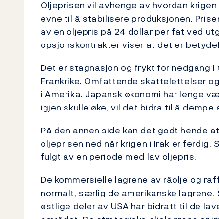
Oljeprisen vil avhenge av hvordan krigen 
evne til å stabilisere produksjonen. Prise
av en oljepris på 24 dollar per fat ved 
opsjonskontrakter viser at det er betydel
Det er stagnasjon og frykt for nedgang 
Frankrike. Omfattende skattelettelser og 
i Amerika. Japansk økonomi har lenge vær
igjen skulle øke, vil det bidra til å demp
På den annen side kan det godt hende a
oljeprisen ned når krigen i Irak er ferdig.
fulgt av en periode med lav oljepris.
De kommersielle lagrene av råolje og raff
normalt, særlig de amerikanske lagrene. S
østlige deler av USA har bidratt til de l