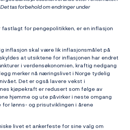
. Det tas forbehold om endringer under
astlagt for pengepolitikken, er en inflasjon
g inflasjon skal være lik inflasjonsmålet på
kyldes at utsiktene for inflasjonen har endret
junkturer i verdensøkonomien, kraftig nedgang
illegg merker nå næringslivet i Norge tydelig
ivået. Det er også lavere vekst i
nes kjøpekraft er redusert som følge av
tene hjemme og ute påvirker i neste omgang
for lønns- og prisutviklingen i årene
iske livet et ankerfeste for sine valg om