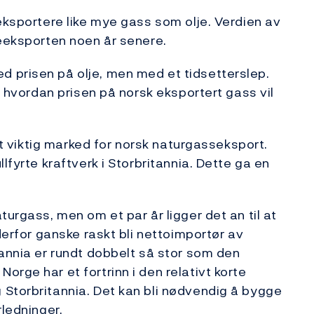
eksportere like mye gass som olje. Verdien av
jeeksporten noen år senere.
 prisen på olje, men med et tidsetterslep.
r hvordan prisen på norsk eksportert gass vil
 et viktig marked for norsk naturgasseksport.
lfyrte kraftverk i Storbritannia. Dette ga en
turgass, men om et par år ligger det an til at
derfor ganske raskt bli nettoimportør av
tannia er rundt dobbelt så stor som den
rge har et fortrinn i den relativt korte
 Storbritannia. Det kan bli nødvendig å bygge
rledninger.