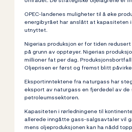
området. De strategiske oljelagrene er im
OPEC-landenes muligheter til å øke produ
energibyrået har anslått at kapasiteten i
utnyttet.
Nigerias produksjon er for tiden reduse
på grunn av opptøyer. Nigerias produksjon
millioner fat per dag. Produksjonsbortfalle
Oljeprisen er først og fremst blitt påvirke
Eksportinntektene fra naturgass har stege
eksport av naturgass en fjerdedel av de
petroleumssektoren.
Kapasiteten i rørledningene til kontinente
allerede inngåtte gass-salgsavtaler vil 
mens oljeproduksjonen kan ha nådd topp