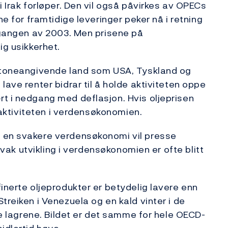
i Irak forløper. Den vil også påvirkes av OPECs
ne for framtidige leveringer peker nå i retning
utgangen av 2003. Men prisene på
ig usikkerhet.
i toneangivende land som USA, Tyskland og
lave renter bidrar til å holde aktiviteten oppe
t i nedgang med deflasjon. Hvis oljeprisen
e aktiviteten i verdensøkonomien.
t en svakere verdensøkonomi vil presse
 Svak utvikling i verdensøkonomien er ofte blitt
inerte oljeprodukter er betydelig lavere enn
treiken i Venezuela og en kald vinter i de
ave lagrene. Bildet er det samme for hele OECD-