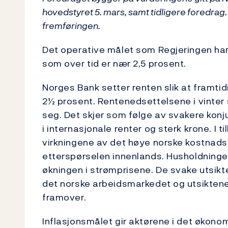
hovedstyret 5. mars, samt tidligere foredrag
fremføringen.
Det operative målet som Regjeringen har f
som over tid er nær 2,5 prosent.
Norges Bank setter renten slik at framtidi
2½ prosent. Rentenedsettelsene i vinter s
seg. Det skjer som følge av svakere kon
i internasjonale renter og sterk krone. I t
virkningene av det høye norske kostnadsn
etterspørselen innenlands. Husholdninge
økningen i strømprisene. De svake utsik
det norske arbeidsmarkedet og utsiktene 
framover.
Inflasjonsmålet gir aktørene i det økonom