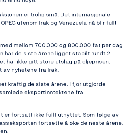
idlertid høye.
ksjonen er trolig små. Det internasjonale
 OPEC utenom Irak og Venezuela nå blir fullt
rt med mellom 700.000 og 800.000 fat per dag
 har de siste årene ligget stabilt rundt 2
t har ikke gitt store utslag på oljeprisen.
t av nyhetene fra Irak.
t kraftig de siste årene. I fjor utgjorde
 samlede eksportinntektene fra
t er fortsatt ikke fullt utnyttet. Som følge av
gasseksporten fortsette å øke de neste årene,
en.