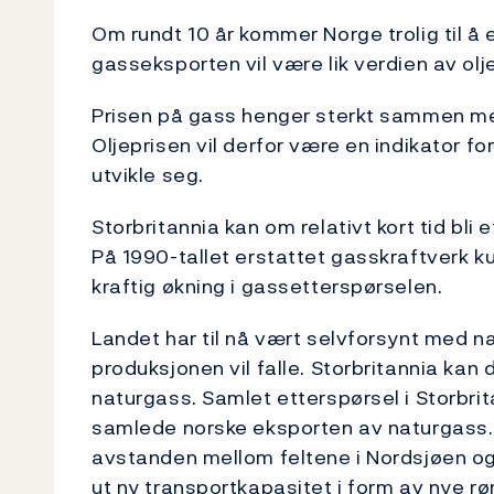
Om rundt 10 år kommer Norge trolig til å 
gasseksporten vil være lik verdien av ol
Prisen på gass henger sterkt sammen med
Oljeprisen vil derfor være en indikator fo
utvikle seg.
Storbritannia kan om relativt kort tid bli
På 1990-tallet erstattet gasskraftverk kul
kraftig økning i gassetterspørselen.
Landet har til nå vært selvforsynt med na
produksjonen vil falle. Storbritannia kan 
naturgass. Samlet etterspørsel i Storbri
samlede norske eksporten av naturgass. No
avstanden mellom feltene i Nordsjøen og
ut ny transportkapasitet i form av nye rø