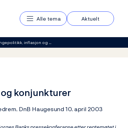
Hovedmeny
Alle tema
Aktuelt
gepolitikk, inflasjon og …
n og konjunkturer
jedrem. DnB Haugesund 10. april 2003
Norges Banks pressekonferanse etter rentemøtet i