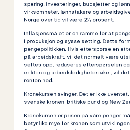
sparing, investeringer, budsjetter og lønn
virksomheter, lønnstakere og arbeidsgiver
Norge over tid vil være 2½ prosent.
Inflasjonsmålet er en ramme for at pengepo
i produksjon og sysselsetting. Dette formå
pengepolitikken. Hvis etterspørselen ett
på arbeidskraft, vil det normalt være utsi
settes opp, reduseres etterspørselen og
er liten og arbeidsledigheten øker, vil det
renten ned.
Kronekursen svinger. Det er ikke uventet,
svenske kronen, britiske pund og New Zeal
Kronekursen er prisen på våre penger målt
betyr like mye for kronen som utviklingen 