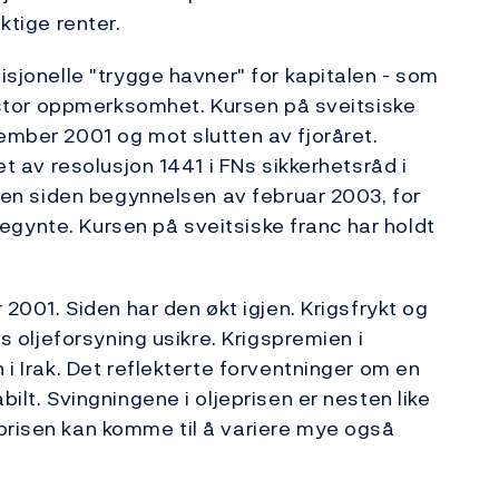
ktige renter.
disjonelle "trygge havner" for kapitalen - som
 - stor oppmerksomhet. Kursen på sveitsiske
tember 2001 og mot slutten av fjoråret.
ket av resolusjon 1441 i FNs sikkerhetsråd i
igjen siden begynnelsen av februar 2003, for
k begynte. Kursen på sveitsiske franc har holdt
r 2001. Siden har den økt igjen. Krigsfrykt og
ns oljeforsyning usikre. Krigspremien i
 i Irak. Det reflekterte forventninger om en
bilt. Svingningene i oljeprisen er nesten like
prisen kan komme til å variere mye også