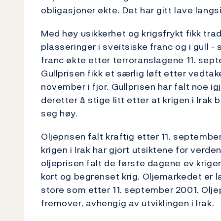
obligasjoner økte. Det har gitt lave langsi
Med høy usikkerhet og krigsfrykt fikk tra
plasseringer i sveitsiske franc og i gull
franc økte etter terroranslagene 11. sep
Gullprisen fikk et særlig løft etter vedta
november i fjor. Gullprisen har falt noe 
deretter å stige litt etter at krigen i Ira
seg høy.
Oljeprisen falt kraftig etter 11. septembe
krigen i Irak har gjort utsiktene for verde
oljeprisen falt de første dagene ev krigen
kort og begrenset krig. Oljemarkedet er la
store som etter 11. september 2001. Olje
fremover, avhengig av utviklingen i Irak.