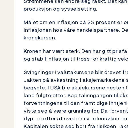
Strømmene kan endre seg raskt. Det kan 
produksjon og sysselsetting.
Målet om en inflasjon på 2½ prosent er o
inflasjonen hos våre handelspartnere. Det
kronekursen.
Kronen har vært sterk. Den har gitt prisfal
og stabil inflasjon til tross for kraftig ve
Svingninger i valutakursene blir drevet 
Jakten på avkastning i aksjemarkedene 
begynte. I USA ble aksjekursene nesten tr
land fulgte etter. Kapitalinngangen til a
forventningene til den framtidige inntje
viste seg å være grunnlag for. Da forventni
dypere etter at svikten i verdensøkonomie
Kapitalen søkte seg bort fra risikoen i a