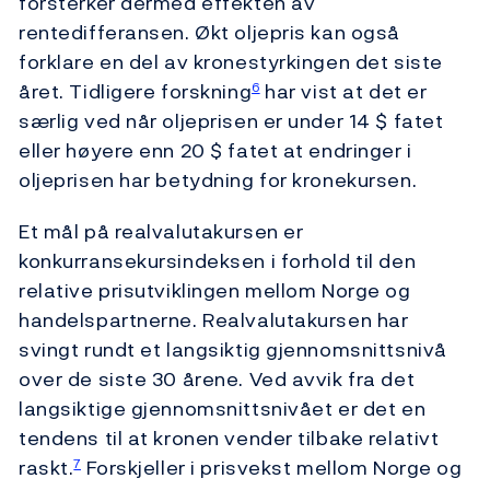
forsterker dermed effekten av
rentedifferansen. Økt oljepris kan også
forklare en del av kronestyrkingen det siste
året. Tidligere forskning
har vist at det er
6
særlig ved når oljeprisen er under 14 $ fatet
eller høyere enn 20 $ fatet at endringer i
oljeprisen har betydning for kronekursen.
Et mål på realvalutakursen er
konkurransekursindeksen i forhold til den
relative prisutviklingen mellom Norge og
handelspartnerne. Realvalutakursen har
svingt rundt et langsiktig gjennomsnittsnivå
over de siste 30 årene. Ved avvik fra det
langsiktige gjennomsnittsnivået er det en
tendens til at kronen vender tilbake relativt
raskt.
Forskjeller i prisvekst mellom Norge og
7