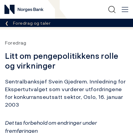
Norges Bank
Her er du nå:
Foredrag og taler
Foredrag
Litt om pengepolitikkens rolle
og virkninger
Sentralbanksjef Svein Gjedrem. Innledning for
Ekspertutvalget som vurderer utfordringene
for konkurranseutsatt sektor, Oslo, 16. januar
2003
Det tas forbehold om endringer under
fremføringen