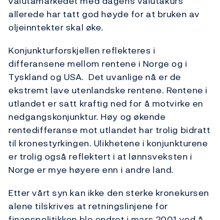
valutamarkedet med dagens valutakurs
allerede har tatt god høyde for at bruken av
oljeinntekter skal øke.
Konjunkturforskjellen reflekteres i
differansene mellom rentene i Norge og i
Tyskland og USA. Det uvanlige nå er de
ekstremt lave utenlandske rentene. Rentene i
utlandet er satt kraftig ned for å motvirke en
nedgangskonjunktur. Høy og økende
rentedifferanse mot utlandet har trolig bidratt
til kronestyrkingen. Ulikhetene i konjunkturene
er trolig også reflektert i at lønnsveksten i
Norge er mye høyere enn i andre land.
Etter vårt syn kan ikke den sterke kronekursen
alene tilskrives at retningslinjene for
finanspolitikken ble endret i mars 2001 ved å