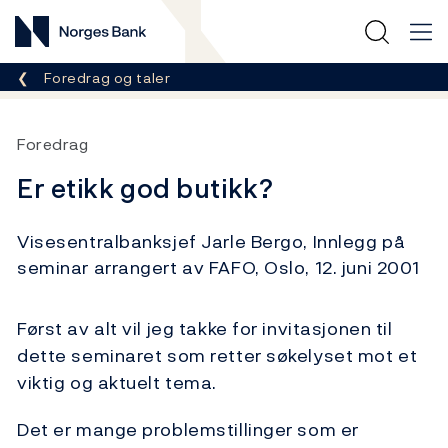
Norges Bank
Her er du nå:
Foredrag og taler
Foredrag
Er etikk god butikk?
Visesentralbanksjef Jarle Bergo, Innlegg på
seminar arrangert av FAFO, Oslo, 12. juni 2001
Først av alt vil jeg takke for invitasjonen til
dette seminaret som retter søkelyset mot et
viktig og aktuelt tema.
Det er mange problemstillinger som er