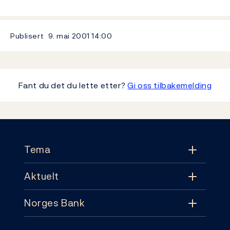
Publisert
9. mai 2001
14:00
Fant du det du lette etter?
Gi oss tilbakemelding
Footer
Tema
Aktuelt
Tema
Norges Bank
Aktuelt
Pengepolitikk