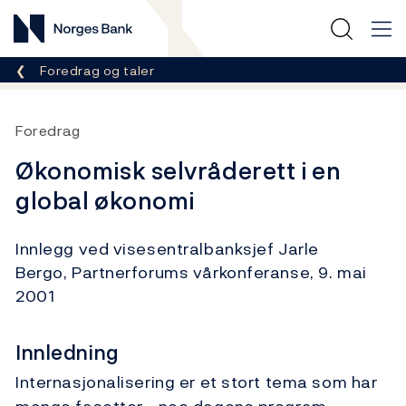
Norges Bank
Her er du nå:
Foredrag og taler
Foredrag
Økonomisk selvråderett i en
global økonomi
Innlegg ved visesentralbanksjef Jarle
Bergo, Partnerforums vårkonferanse, 9. mai
2001
Innledning
Internasjonalisering er et stort tema som har