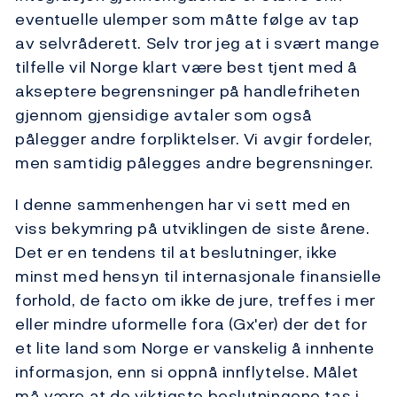
eventuelle ulemper som måtte følge av tap
av selvråderett. Selv tror jeg at i svært mange
tilfelle vil Norge klart være best tjent med å
akseptere begrensninger på handlefriheten
gjennom gjensidige avtaler som også
pålegger andre forpliktelser. Vi avgir fordeler,
men samtidig pålegges andre begrensninger.
I denne sammenhengen har vi sett med en
viss bekymring på utviklingen de siste årene.
Det er en tendens til at beslutninger, ikke
minst med hensyn til internasjonale finansielle
forhold, de facto om ikke de jure, treffes i mer
eller mindre uformelle fora (Gx'er) der det for
et lite land som Norge er vanskelig å innhente
informasjon, enn si oppnå innflytelse. Målet
må være at de viktigste beslutningene tas i