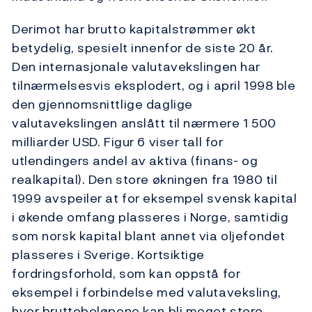
Derimot har brutto kapitalstrømmer økt
betydelig, spesielt innenfor de siste 20 år.
Den internasjonale valutavekslingen har
tilnærmelsesvis eksplodert, og i april 1998 ble
den gjennomsnittlige daglige
valutavekslingen anslått til nærmere 1 500
milliarder USD. Figur 6 viser tall for
utlendingers andel av aktiva (finans- og
realkapital). Den store økningen fra 1980 til
1999 avspeiler at for eksempel svensk kapital
i økende omfang plasseres i Norge, samtidig
som norsk kapital blant annet via oljefondet
plasseres i Sverige. Kortsiktige
fordringsforhold, som kan oppstå for
eksempel i forbindelse med valutaveksling,
hvor bruttobeløpene kan bli meget store,