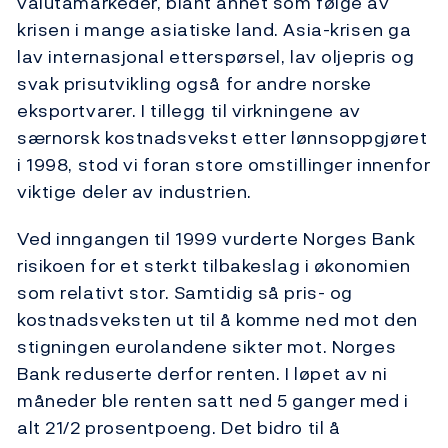
valutamarkeder, blant annet som følge av
krisen i mange asiatiske land. Asia-krisen ga
lav internasjonal etterspørsel, lav oljepris og
svak prisutvikling også for andre norske
eksportvarer. I tillegg til virkningene av
særnorsk kostnadsvekst etter lønnsoppgjøret
i 1998, stod vi foran store omstillinger innenfor
viktige deler av industrien.
Ved inngangen til 1999 vurderte Norges Bank
risikoen for et sterkt tilbakeslag i økonomien
som relativt stor. Samtidig så pris- og
kostnadsveksten ut til å komme ned mot den
stigningen eurolandene sikter mot. Norges
Bank reduserte derfor renten. I løpet av ni
måneder ble renten satt ned 5 ganger med i
alt 21/2 prosentpoeng. Det bidro til å