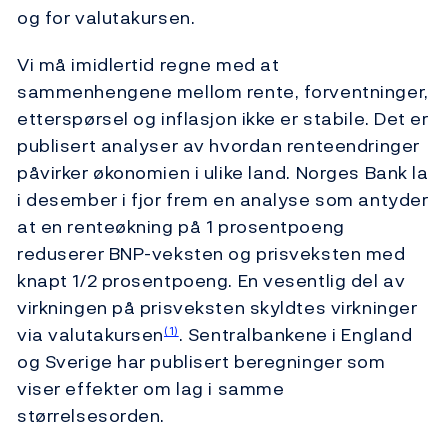
og for valutakursen.
Vi må imidlertid regne med at
sammenhengene mellom rente, forventninger,
etterspørsel og inflasjon ikke er stabile. Det er
publisert analyser av hvordan renteendringer
påvirker økonomien i ulike land. Norges Bank la
i desember i fjor frem en analyse som antyder
at en renteøkning på 1 prosentpoeng
reduserer BNP-veksten og prisveksten med
knapt 1/2 prosentpoeng. En vesentlig del av
virkningen på prisveksten skyldtes virkninger
via valutakursen
. Sentralbankene i England
(1)
og Sverige har publisert beregninger som
viser effekter om lag i samme
størrelsesorden.