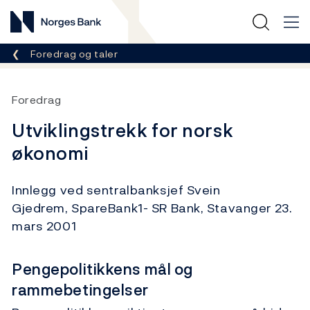
Norges Bank
Her er du nå:
Foredrag og taler
Foredrag
Utviklingstrekk for norsk
økonomi
Innlegg ved sentralbanksjef Svein
Gjedrem, SpareBank1- SR Bank, Stavanger 23.
mars 2001
Pengepolitikkens mål og
rammebetingelser