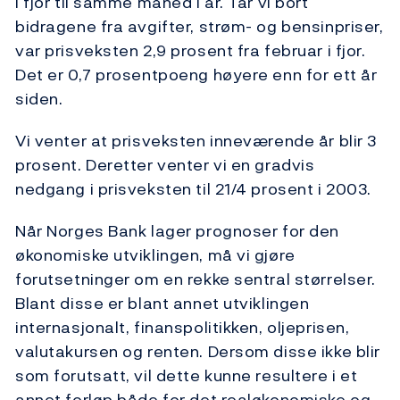
i fjor til samme måned i år. Tar vi bort
bidragene fra avgifter, strøm- og bensinpriser,
var prisveksten 2,9 prosent fra februar i fjor.
Det er 0,7 prosentpoeng høyere enn for ett år
siden.
Vi venter at prisveksten inneværende år blir 3
prosent. Deretter venter vi en gradvis
nedgang i prisveksten til 21/4 prosent i 2003.
Når Norges Bank lager prognoser for den
økonomiske utviklingen, må vi gjøre
forutsetninger om en rekke sentral størrelser.
Blant disse er blant annet utviklingen
internasjonalt, finanspolitikken, oljeprisen,
valutakursen og renten. Dersom disse ikke blir
som forutsatt, vil dette kunne resultere i et
annet forløp både for det realøkonomiske og