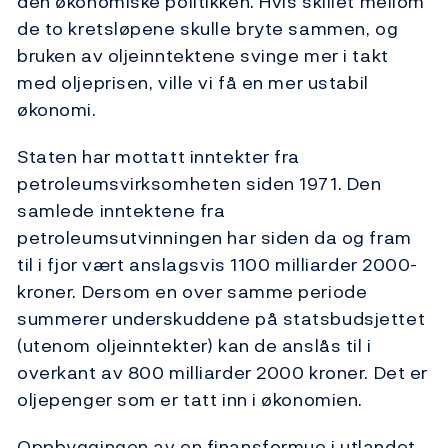
den økonomiske politikken. Hvis skillet mellom
de to kretsløpene skulle bryte sammen, og
bruken av oljeinntektene svinge mer i takt
med oljeprisen, ville vi få en mer ustabil
økonomi.
Staten har mottatt inntekter fra
petroleumsvirksomheten siden 1971. Den
samlede inntektene fra
petroleumsutvinningen har siden da og fram
til i fjor vært anslagsvis 1100 milliarder 2000-
kroner. Dersom en over samme periode
summerer underskuddene på statsbudsjettet
(utenom oljeinntekter) kan de anslås til i
overkant av 800 milliarder 2000 kroner. Det er
oljepenger som er tatt inn i økonomien.
Oppbyggingen av en finansformue i utlandet