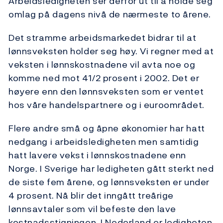
Arbeidsledigheten ser derfor ut til å holde seg
omlag på dagens nivå de nærmeste to årene.
Det stramme arbeidsmarkedet bidrar til at
lønnsveksten holder seg høy. Vi regner med at
veksten i lønnskostnadene vil avta noe og
komme ned mot 41/2 prosent i 2002. Det er
høyere enn den lønnsveksten som er ventet
hos våre handelspartnere og i euroområdet.
Flere andre små og åpne økonomier har hatt
nedgang i arbeidsledigheten men samtidig
hatt lavere vekst i lønnskostnadene enn
Norge. I Sverige har ledigheten gått sterkt ned
de siste fem årene, og lønnsveksten er under
4 prosent. Nå blir det inngått treårige
lønnsavtaler som vil befeste den lave
kostnadsstigningen. I Nederland er ledigheten