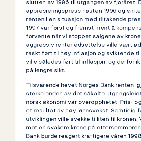
slutten av 1996 til utgangen av fjoråret. 
appresieringspress høsten 1996 og vinte
renten i en situasjon med tiltakende pre
1997 var først og fremst ment å kompens
forvente når vi stoppet salgene av kroner.
aggressiv rentenedsettelse ville vært ød
raskt ført til høy inflasjon og sviktende t
ville således ført til inflasjon, og derfor 
på lengre sikt.
Tilsvarende hevet Norges Bank renten igje
sterke enden av det såkalte utgangsleiet.
norsk økonomi var overopphetet. Pris- o
et resultat av høy lønnsvekst. Samtidig fa
utviklingen ville svekke tilliten til kronen
mot en svakere krone på ettersommeren. 
Bank burde reagert kraftigere våren 1998