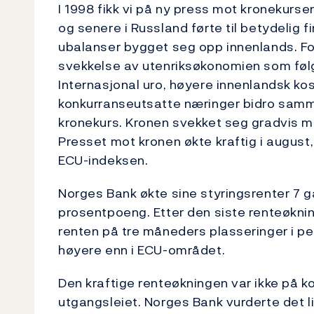
I 1998 fikk vi på ny press mot kronekurse
og senere i Russland førte til betydelig fi
ubalanser bygget seg opp innenlands. For
svekkelse av utenriksøkonomien som følg
Internasjonal uro, høyere innenlandsk k
konkurranseutsatte næringer bidro samm
kronekurs. Kronen svekket seg gradvis m
Presset mot kronen økte kraftig i august,
ECU-indeksen.
Norges Bank økte sine styringsrenter 7 
prosentpoeng. Etter den siste renteøknin
renten på tre måneders plasseringer i
høyere enn i ECU-området.
Den kraftige renteøkningen var ikke på kort 
utgangsleiet. Norges Bank vurderte det lik