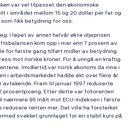
ikken var vel tilpasset den økonomiske
bilt i området mellom 15 og 20 dollar per fat og
t som fikk betydning for oss.
eg. I løpet av annet halvår økte oljeprisen
ftsbalansen kom opp i mer enn 7 prosent av
 for første gang tilført midler av betydning.
ress mot norske kroner. For å unngå en kraftig
ntene. Imidlertid var norsk økonomi da inne i
en i arbeidsmarkedet hadde økt over flere år
r avtakende. Fram til januar 1997 reduserte
 prosentpoeng. Etter dette var foliorenten
 til nærmere 95 målt mot ECU-indeksen i første
e redusere renten mer. Det ville ha forsterket
ermed svekket grunnlaget for en stabil kurs på