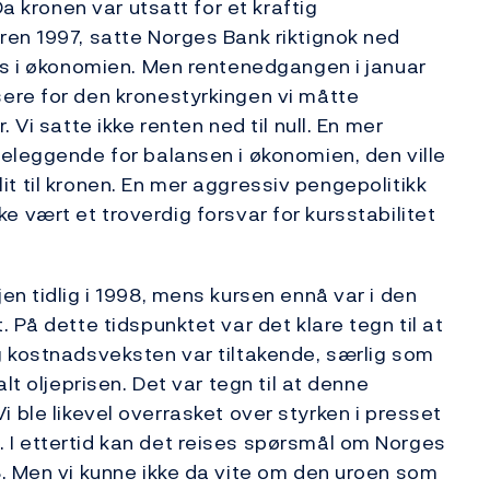
Da kronen var utsatt for et kraftig
ren 1997, satte Norges Bank riktignok ned
ss i økonomien. Men rentenedgangen i januar
ere for den kronestyrkingen vi måtte
 Vi satte ikke renten ned til null. En mer
eleggende for balansen i økonomien, den ville
illit til kronen. En mer aggressiv pengepolitikk
ikke vært et troverdig forsvar for kursstabilitet
n tidlig i 1998, mens kursen ennå var i den
 På dette tidspunktet var det klare tegn til at
g kostnadsveksten var tiltakende, særlig som
lt oljeprisen. Det var tegn til at denne
. Vi ble likevel overrasket over styrken i presset
I ettertid kan det reises spørsmål om Norges
. Men vi kunne ikke da vite om den uroen som