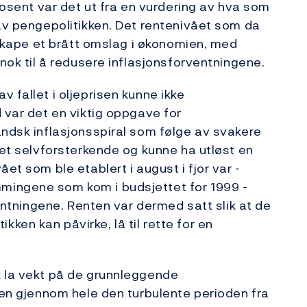
prosent var det ut fra en vurdering av hva som
 av pengepolitikken. Det rentenivået som da
e skape et brått omslag i økonomien, med
 nok til å redusere inflasjonsforventningene.
 fallet i oljeprisen kunne ikke
 var det en viktig oppgave for
andsk inflasjonsspiral som følge av svakere
ket selvforsterkende og kunne ha utløst en
et som ble etablert i august i fjor var -
mingene som kom i budsjettet for 1999 -
ventningene. Renten var dermed satt slik at de
en kan påvirke, lå til rette for en
k la vekt på de grunnleggende
rsen gjennom hele den turbulente perioden fra