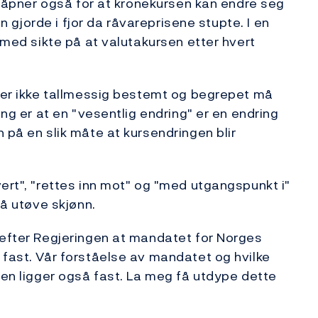
en åpner også for at kronekursen kan endre seg
en gjorde i fjor da råvareprisene stupte. I en
s med sikte på at valutakursen etter hvert
" er ikke tallmessig bestemt og begrepet må
ing er at en "vesentlig endring" er en endring
 på en slik måte at kursendringen blir
ert", "rettes inn mot" og "med utgangspunkt i"
 å utøve skjønn.
refter Regjeringen at mandatet for Norges
 fast. Vår forståelse av mandatet og hvilke
sen ligger også fast. La meg få utdype dette