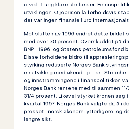
utviklet seg klare ubalanser. Finanspolit
utviklingen. Oljeprisen lå forholdsvis sta
det var ingen finansiell uro internasjonal
Mot slutten av 1996 endret dette bildet s
med over 30 prosent. Overskuddet på dri
BNP i 1996, og Statens petroleumsfond ble
Disse forholdene bidro til appresieringsp
styrking reduserte Norges Bank styringsre
en utvikling med økende press. Stramhet
og innstrammingene i finanspolitikken va
Norges Bank rentene med til sammen 11/2
31/4 prosent. Likevel styrket kronen seg
kvartal 1997. Norges Bank valgte da å ikk
presset i norsk økonomi ytterligere, og d
lengre sikt.