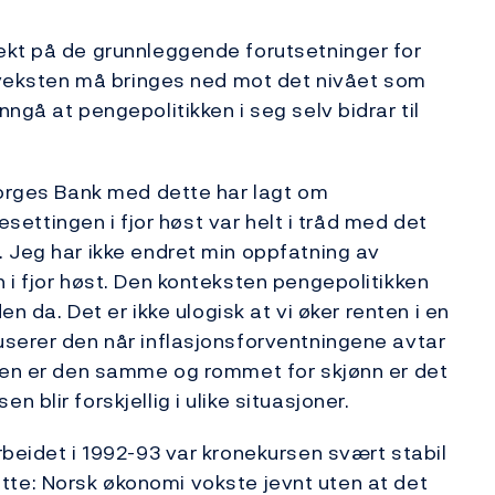
ekt på de grunnleggende forutsetninger for
dsveksten må bringes ned mot det nivået som
ngå at pengepolitikken i seg selv bidrar til
Norges Bank med dette har lagt om
tesettingen i fjor høst var helt i tråd med det
 Jeg har ikke endret min oppfatning av
 i fjor høst. Den konteksten pengepolitikken
en da. Det er ikke ulogisk at vi øker renten i en
userer den når inflasjonsforventningene avtar
ften er den samme og rommet for skjønn er det
blir forskjellig i ulike situasjoner.
rbeidet i 1992-93 var kronekursen svært stabil
 dette: Norsk økonomi vokste jevnt uten at det