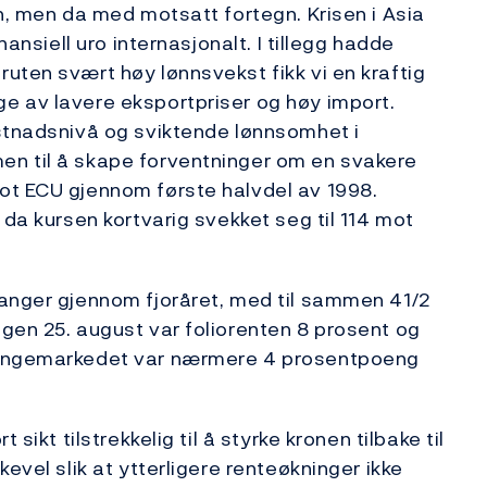
n, men da med motsatt fortegn. Krisen i Asia
nansiell uro internasjonalt. I tillegg hadde
uten svært høy lønnsvekst fikk vi en kraftig
e av lavere eksportpriser og høy import.
ostnadsnivå og sviktende lønnsomhet i
en til å skape forventninger om en svakere
ot ECU gjennom første halvdel av 1998.
 da kursen kortvarig svekket seg til 114 mot
ganger gjennom fjoråret, med til sammen 41/2
gen 25. august var foliorenten 8 prosent og
 pengemarkedet var nærmere 4 prosentpoeng
sikt tilstrekkelig til å styrke kronen tilbake til
evel slik at ytterligere renteøkninger ikke