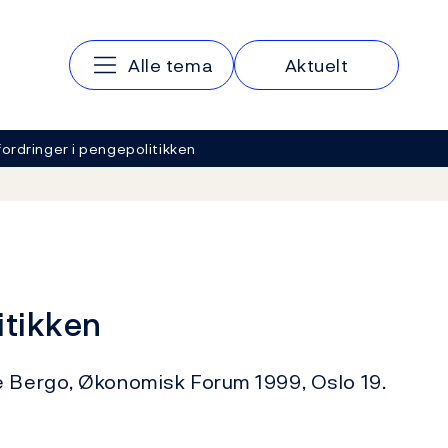
Hovedmeny
Alle tema
Aktuelt
fordringer i pengepolitikken
itikken
e Bergo, Økonomisk Forum 1999, Oslo 19.