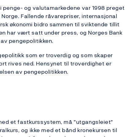
ig i penge- og valutamarkedene var 1998 preget
i Norge. Fallende råvarepriser, internasjonal
rsk økonomi bidro sammen til sviktende tillit
ken har vært satt under press, og Norges Bank
n av pengepolitikken.
gepolitikk som er troverdig og som skaper
n fort rives ned. Hensynet til troverdighet er
velsen av pengepolitikken.
 med et fastkurssystem, må "utgangsleiet"
lkurs, og ikke med et bånd kronekursen til