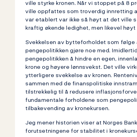
ville styrke kronen. Når vi stoppet på 8 
ville oppfattes som troverdig innretting
var etablert var ikke så høyt at det vill
kraftig økende ledighet, men likevel høyt
Svekkelsen av bytteforholdet som følge av
pengepolitikken gjøre noe med. Imidlertid
pengepolitikken å hindre en egen, innenl
krone og høyere lønnsvekst. Det ville vir
ytterligere svekkelse av kronen. Rentenivå
sammen med de finanspolitiske innstram
tilstrekkelig til å redusere inflasjonsfor
fundamentale forholdene som pengepolitikk
tilbakevending av kronekursen.
Jeg mener historien viser at Norges Ban
forutsetningene for stabilitet i kroneku