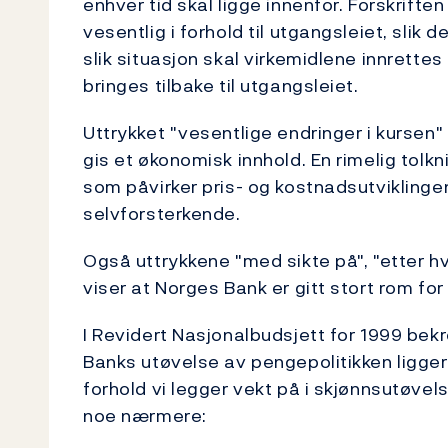
enhver tid skal ligge innenfor. Forskrift
vesentlig i forhold til utgangsleiet, slik d
slik situasjon skal virkemidlene innrette
bringes tilbake til utgangsleiet.
Uttrykket "vesentlige endringer i kursen
gis et økonomisk innhold. En rimelig tolkn
som påvirker pris- og kostnadsutviklingen
selvforsterkende.
Også uttrykkene "med sikte på", "etter hv
viser at Norges Bank er gitt stort rom for
I Revidert Nasjonalbudsjett for 1999 bek
Banks utøvelse av pengepolitikken ligger
forhold vi legger vekt på i skjønnsutøvel
noe nærmere: