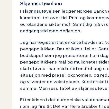
Skjønnsutøvelsen
I skjønnsutøvelsen legger Norges Bank v
kursstabilitet over tid. Pris- og kostna
eurolandene sikter mot. Samtidig må vi un
nedgangstid med deflasjon.
Jeg har registrert at enkelte hevder at 
pengepolitikken. Det er ikke tilfellet. Ren
budskapet som jeg presenterer her i dag.
pengepolitikkens mål og muligheter siden
skal utøves i har imidlertid endret seg sid
situasjon med press i økonomien, og red
og vi venter en vekstpause. Kursforskri
samme. Men resultatet av skjønnsutøvelsen 
Etter krisen i det europeiske valutasama
i om lag fire år. Det var flere årsaker til