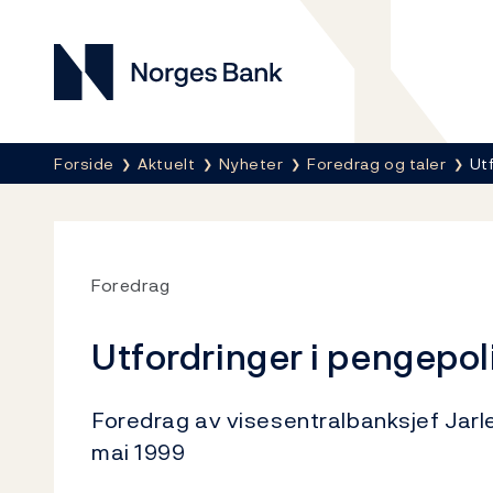
Norges Bank
Her er du nå:
Forside
Aktuelt
Nyheter
Foredrag og taler
Ut
Foredrag
Utfordringer i pengepol
Foredrag av visesentralbanksjef Jarl
mai 1999