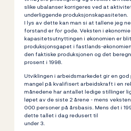
slike ubalanser korrigeres ved at aktivit
underliggende produksjonskapasiteten.
I lys av dette kan man si at tallene jeg n
forstand er
for
gode. Veksten i økonomien
kapasitetsutnyttingen i økonomien er blitt
produksjonsgapet i fastlands-økonomien, 
den faktiske produksjonen og det beregn
prosent i 1998.
Utviklingen i arbeidsmarkedet gir en god
mangel på kvalifisert arbeidskraft i en r
månedene har antallet ledige stillinger l
løpet av de siste 2 årene - mens veksten 
000 personer på årsbasis. Mens det i 1993 
dette tallet i dag redusert til
under 3.