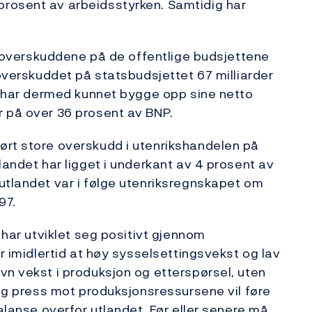
rosent av arbeidsstyrken. Samtidig har
at overskuddene på de offentlige budsjettene
 overskuddet på statsbudsjettet 67 milliarder
en har dermed kunnet bygge opp sine netto
r på over 36 prosent av BNP.
ørt store overskudd i utenrikshandelen på
landet har ligget i underkant av 4 prosent av
utlandet var i følge utenriksregnskapet om
97.
 har utviklet seg positivt gjennom
er imidlertid at høy sysselsettingsvekst og lav
vn vekst i produksjon og etterspørsel, uten
 og press mot produksjonsressursene vil føre
balanse overfor utlandet. Før eller senere må