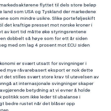
 markedsaktørene flyttet til dels store beløp
ore land som USA og Tyskland der markedene
ene som mindre usikre. Slike porteføljeskift
til det kraftige presset mot norske kroner i
et av kort tid måtte øke styringsrentene
en dobbelt så høye som for ett år siden
 seg med om lag 4 prosent mot ECU siden
økonomi er svært utsatt for svingninger i
 med mye råvarebasert eksport er nok dette
 det stilles svært store krav til utøvelsen av
 unngå at internasjonale svingninger skaper
v avgjørende betydning at vi evner å holde
politikk som ikke leder til ubalanse i
ngt bedre rustet når det blåser opp
sten.