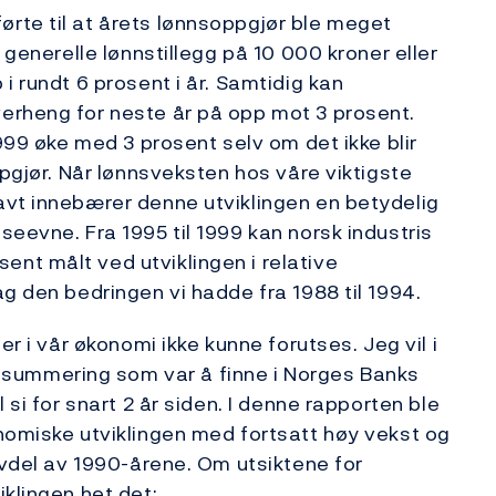
rte til at årets lønnsoppgjør ble meget
 generelle lønnstillegg på 10 000 kroner eller
i rundt 6 prosent i år. Samtidig kan
erheng for neste år på opp mot 3 prosent.
1999 øke med 3 prosent selv om det ikke blir
ppgjør. Når lønnsveksten hos våre viktigste
avt innebærer denne utviklingen en betydelig
eevne. Fra 1995 til 1999 kan norsk industris
nt målt ved utviklingen i relative
g den bedringen vi hadde fra 1988 til 1994.
er i vår økonomi ikke kunne forutses. Jeg vil i
ummering som var å finne i Norges Banks
 si for snart 2 år siden. I denne rapporten ble
nomiske utviklingen med fortsatt høy vekst og
lvdel av 1990-årene. Om utsiktene for
klingen het det: