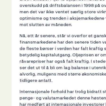
overskudd på driftsbalansen i 1998 på over
men det var ikke ventet særlig store virkn
optimisme og trenden i aksjemarkedene va
mot slutten av måneden.
Nå, ett år senere, står vi overfor et gans
finansmarkedene har den senere tiden væ
de fleste børser i verden har falt kraftig
betydelig kapitalutgang. Oljeprisen er om 
råvarepriser har også falt kraftig. I sted
ser det ut til å bli om lag balanse i utenri
alvorlig, muligens med større økonomisk
tidligere antatt.
Internasjonale forhold har trolig bidratt s
penge- og valutamarkedet denne høsten -
har medført at internasjonale investorer 