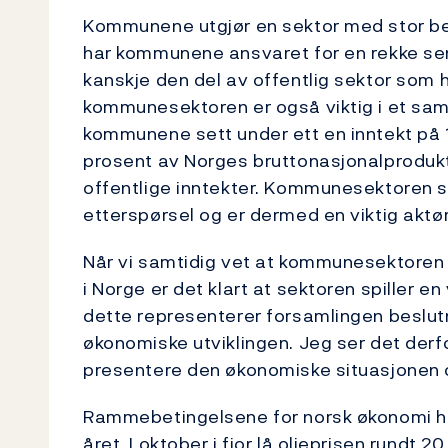
Kommunene utgjør en sektor med stor bet
har kommunene ansvaret for en rekke se
kanskje den del av offentlig sektor som
kommunesektoren er også viktig i et sam
kommunene sett under ett en inntekt på 19
prosent av Norges bruttonasjonalprodukt
offentlige inntekter. Kommunesektoren st
etterspørsel og er dermed en viktig aktør
Når vi samtidig vet at kommunesektoren 
i Norge er det klart at sektoren spiller en
dette representerer forsamlingen beslut
økonomiske utviklingen. Jeg ser det derfor
presentere den økonomiske situasjonen o
Rammebetingelsene for norsk økonomi ha
året. I oktober i fjor lå oljeprisen rundt 20