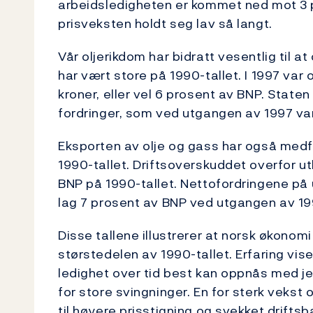
arbeidsledigheten er kommet ned mot 3 p
prisveksten holdt seg lav så langt.
Vår oljerikdom har bidratt vesentlig til 
har vært store på 1990-tallet. I 1997 var
kroner, eller vel 6 prosent av BNP. Stat
fordringer, som ved utgangen av 1997 va
Eksporten av olje og gass har også medf
1990-tallet. Driftsoverskuddet overfor ut
BNP på 1990-tallet. Nettofordringene på 
lag 7 prosent av BNP ved utgangen av 19
Disse tallene illustrerer at norsk økonomi
størstedelen av 1990-tallet. Erfaring vis
ledighet over tid best kan oppnås med je
for store svingninger. En for sterk vekst
til høyere prisstigning og svekket drifts