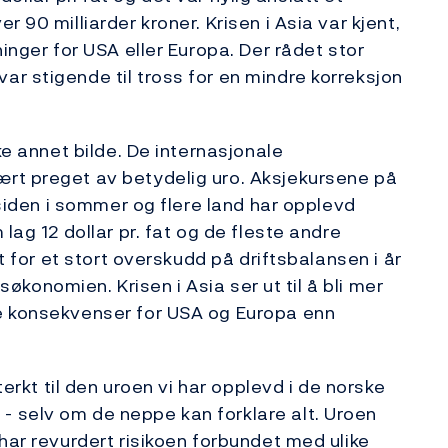
 90 milliarder kroner. Krisen i Asia var kjent,
inger for USA eller Europa. Der rådet stor
r stigende til tross for en mindre korreksjon
ke annet bilde. De internasjonale
rt preget av betydelig uro. Aksjekursene på
 siden i sommer og flere land har opplevd
lag 12 dollar pr. fat og de fleste andre
et for et stort overskudd på driftsbalansen i år
ksøkonomien. Krisen i Asia ser ut til å bli mer
e konsekvenser for USA og Europa enn
terkt til den uroen vi har opplevd i de norske
 selv om de neppe kan forklare alt. Uroen
har revurdert risikoen forbundet med ulike