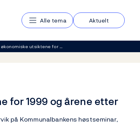
Hovedmeny
Alle tema
Aktuelt
 økonomiske utsiktene for …
 for 1999 og årene etter
torvik på Kommunalbankens høstseminar,