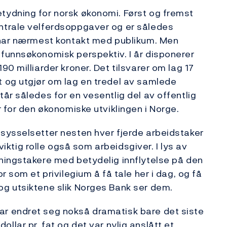
ydning for norsk økonomi. Først og fremst
ntrale velferdsoppgaver og er således
 har nærmest kontakt med publikum. Men
funnsøkonomisk perspektiv. I år disponerer
0 milliarder kroner. Det tilsvarer om lag 17
 og utgjør om lag en tredel av samlede
år således for en vesentlig del av offentlig
 for den økonomiske utviklingen i Norge.
sysselsetter nesten hver fjerde arbeidstaker
 viktig rolle også som arbeidsgiver. I lys av
ningstakere med betydelig innflytelse på den
 som et privilegium å få tale her i dag, og få
g utsiktene slik Norges Bank ser dem.
r endret seg nokså dramatisk bare det siste
 dollar pr. fat og det var nylig anslått et