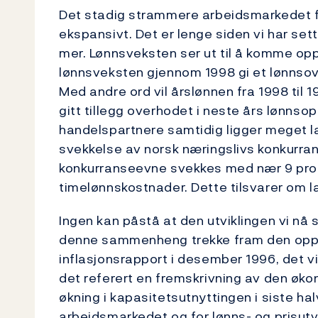
Det stadig strammere arbeidsmarkedet fø
ekspansivt. Det er lenge siden vi har sett
mer. Lønnsveksten ser ut til å komme opp 
lønnsveksten gjennom 1998 gi et lønnsov
Med andre ord vil årslønnen fra 1998 til 
gitt tillegg overhodet i neste års lønnso
handelspartnere samtidig ligger meget l
svekkelse av norsk næringslivs konkurrans
konkurranseevne svekkes med nær 9 prose
timelønnskostnader. Dette tilsvarer om la
Ingen kan påstå at den utviklingen vi nå s
denne sammenheng trekke fram den opps
inflasjonsrapport i desember 1996, det vil
det referert en fremskrivning av den øko
økning i kapasitetsutnyttingen i siste ha
arbeidsmarkedet og for lønns- og prisutvi