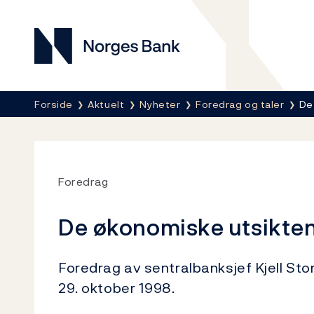
Norges Bank
Her er du nå:
Forside
Aktuelt
Nyheter
Foredrag og taler
De
Foredrag
De økonomiske utsiktene
Foredrag av sentralbanksjef Kjell S
29. oktober 1998.