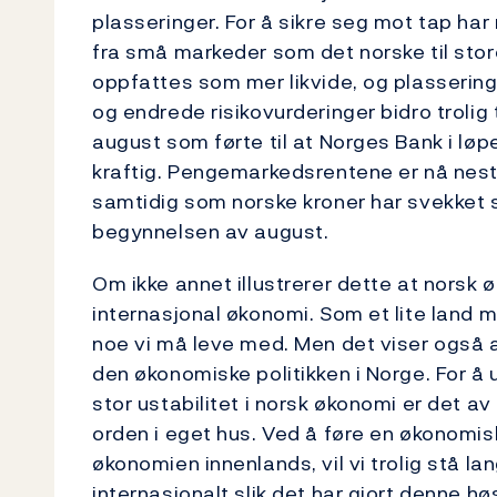
plasseringer. For å sikre seg mot tap har
fra små markeder som det norske til st
oppfattes som mer likvide, og plassering
og endrede risikovurderinger bidro trolig 
august som førte til at Norges Bank i løp
kraftig. Pengemarkedsrentene er nå nest
samtidig som norske kroner har svekket
begynnelsen av august.
Om ikke annet illustrerer dette at norsk 
internasjonal økonomi. Som et lite land
noe vi må leve med. Men det viser også at
den økonomiske politikken i Norge. For å
stor ustabilitet i norsk økonomi er det a
orden i eget hus. Ved å føre en økonomisk 
økonomien innenlands, vil vi trolig stå la
internasjonalt slik det har gjort denne hø