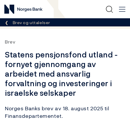
Norges Bank
Her er du nå:
Brev og uttalelser
Brev
Statens pensjonsfond utland -
fornyet gjennomgang av
arbeidet med ansvarlig
forvaltning og investeringer i
israelske selskaper
Norges Banks brev av 18. august 2025 til
Finansdepartementet.