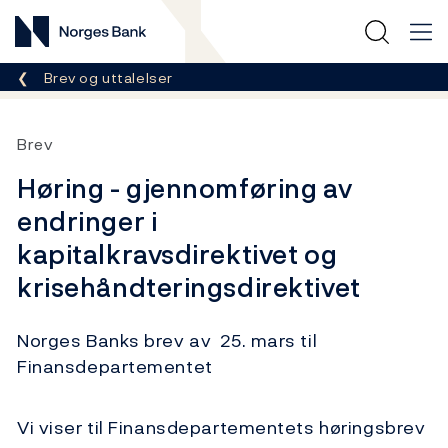
Norges Bank
Her er du nå:
Brev og uttalelser
Brev
Høring - gjennomføring av
endringer i
kapitalkravsdirektivet og
krisehåndteringsdirektivet
Norges Banks brev av 25. mars til
Finansdepartementet
Vi viser til Finansdepartementets høringsbrev