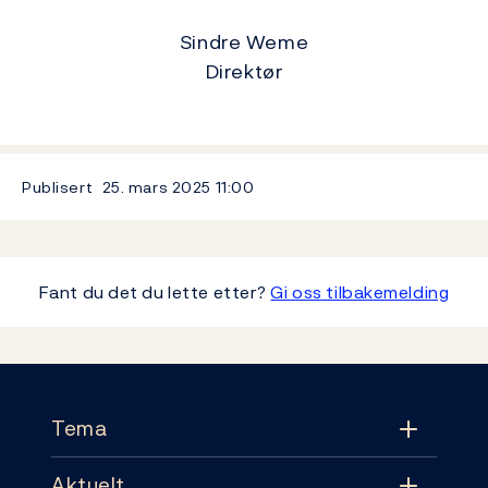
Sindre Weme
Direktør
Publisert
25. mars 2025
11:00
Fant du det du lette etter?
Gi oss tilbakemelding
Footer
Tema
Aktuelt