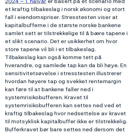
2024 – 1. halvår
er basert på et scenario med
et kraftig tilbakeslag i norsk økonomi og stort
fall i eiendomspriser. Stresstesten viser at
kapitalbufferne i de største norske bankene
samlet sett er tilstrekkelige til å bære tapene i
et slikt scenario. Det er usikkerhet om hvor
store tapene vil bli i et tilbakeslag.
Tilbakeslag kan også komme tett på
hverandre, og samlede tap kan da bli høye. En
sensitivitetsøvelse i stresstesten illustrerer
hvordan høyere tap og svekket rentemargin
kan føre til at bankene faller ned i
systemrisikobufferen. Kravet til
systemrisikobufferen kan settes ned ved et
kraftig tilbakeslag hvor nedsettelse av kravet
til motsyklisk kapitalbuffer ikke er tilstrekkelig.
Bufferkravet bør bare settes ned dersom det