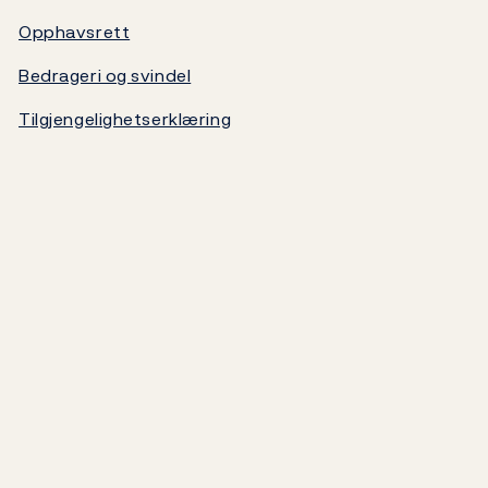
Opphavsrett
Norges Banks oppgjørssystem
Bedrageri og svindel
Om Norges Bank
Tilgjengelighetserklæring