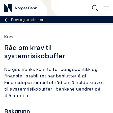
Norges Bank
Her er du nå:
Brev og uttalelser
Brev
Råd om krav til
systemrisikobuffer
Norges Banks komité for pengepolitikk og
finansiell stabilitet har besluttet å gi
Finansdepartementet råd om å holde kravet
til systemrisikobuffer i bankene uendret på
4,5 prosent.
Bakgrunn