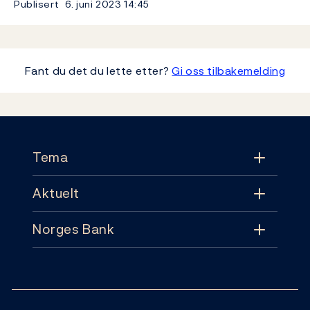
Publisert
6. juni 2023
14:45
Fant du det du lette etter?
Gi oss tilbakemelding
Footer
Tema
Aktuelt
Tema
Norges Bank
Aktuelt
Pengepolitikk
Kontakt
Nyheter
Finansiell stabilitet