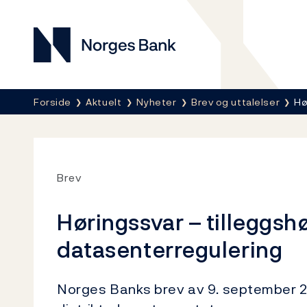
Norges Bank
Her er du nå:
Forside
Aktuelt
Nyheter
Brev og uttalelser
Hø
Brev
Høringssvar – tilleggshø
datasenterregulering
Norges Banks brev av 9. september 2