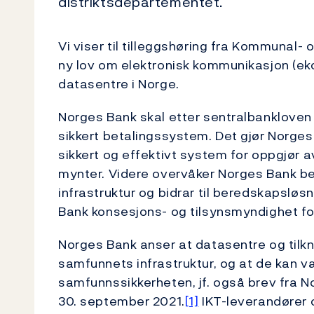
distriktsdepartementet.
Vi viser til tilleggshøring fra Kommunal- o
ny lov om elektronisk kommunikasjon (eko
datasentre i Norge.
Norges Bank skal etter sentralbankloven f
sikkert betalingssystem. Det gjør Norges 
sikkert og effektivt system for oppgjør 
mynter. Videre overvåker Norges Bank be
infrastruktur og bidrar til beredskapslø
Bank konsesjons- og tilsynsmyndighet fo
Norges Bank anser at datasentre og tilkny
samfunnets infrastruktur, og at de kan v
samfunnssikkerheten, jf. også brev fra 
30. september 2021.
[1]
IKT-leverandører o