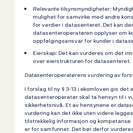
Relevante tilsynsmyndigheter:
Myndigh
mulighet for samvirke med andre kon
for verdier i datasenteret. Det kan d
datasenteroperatøren opplyser om ko
oppfølgingsansvar for kunder i datas
Eierskap:
Det kan vurderes om det inn
over eierstrukturen for datasenteret.
Datasenteroperatørens vurdering av for
I forslag til ny § 3-13 i ekomloven gis 
datasenteroperatør skal ta hensyn til i v
sikkerhetsnivå. Et av hensynene er
datas
vurdering kan det ikke uten videre legges
tilstrekkelig informasjon og kompetanse ti
er for samfunnet. Det bør derfor vurder