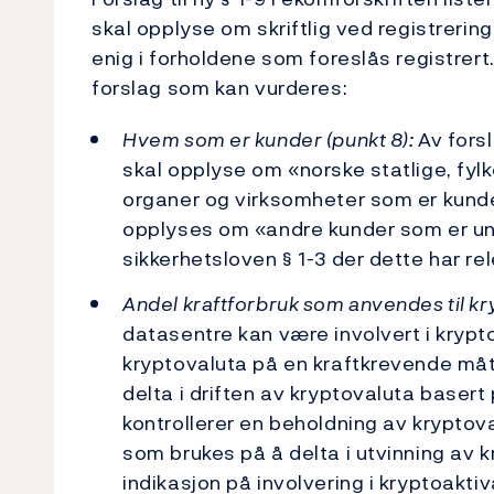
skal opplyse om skriftlig ved registreri
enig i forholdene som foreslås registrert.
forslag som kan vurderes:
Hvem som er kunder (punkt 8):
Av fors
skal opplyse om «norske statlige, f
organer og virksomheter som er kunder
opplyses om «andre kunder som er un
sikkerhetsloven § 1-3 der dette har r
Andel kraftforbruk som anvendes til kry
datasentre kan være involvert i kryp
kryptovaluta på en kraftkrevende måt
delta i driften av kryptovaluta baser
kontrollerer en beholdning av kryptova
som brukes på å delta i utvinning av 
indikasjon på involvering i kryptoaktiv