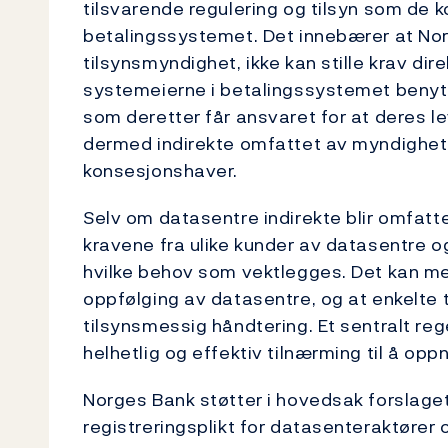
tilsvarende regulering og tilsyn som de 
betalingssystemet. Det innebærer at No
tilsynsmyndighet, ikke kan stille krav di
systemeierne i betalingssystemet benyt
som deretter får ansvaret for at deres le
dermed indirekte omfattet av myndighete
konsesjonshaver.
Selv om datasentre indirekte blir omfatt
kravene fra ulike kunder av datasentre o
hvilke behov som vektlegges. Det kan me
oppfølging av datasentre, og at enkelte ty
tilsynsmessig håndtering. Et sentralt reg
helhetlig og effektiv tilnærming til å opp
Norges Bank støtter i hovedsak forslaget 
registreringsplikt for datasenteraktører 