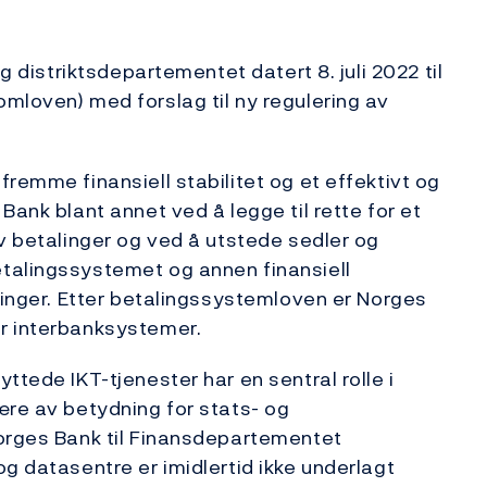
g distriktsdepartementet datert 8. juli 2022 til
mloven) med forslag til ny regulering av
remme finansiell stabilitet og et effektivt og
Bank blant annet ved å legge til rette for et
av betalinger og ved å utstede sedler og
talingssystemet og annen finansiell
sninger. Etter betalingssystemloven er Norges
r interbanksystemer.
ttede IKT-tjenester har en sentral rolle i
ære av betydning for stats- og
Norges Bank til Finansdepartementet
g datasentre er imidlertid ikke underlagt