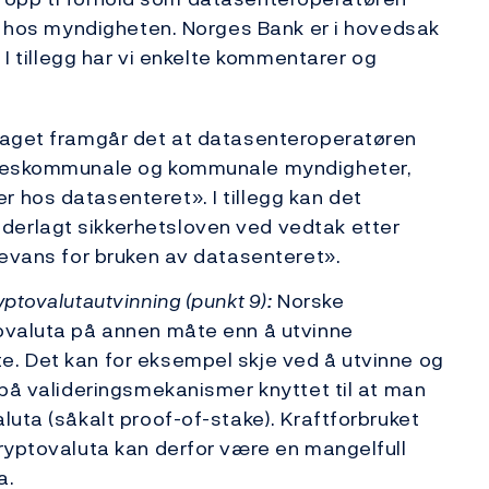
ng hos myndigheten. Norges Bank er i hovedsak
 I tillegg har vi enkelte kommentarer og
laget framgår det at datasenteroperatøren
ylkeskommunale og kommunale myndigheter,
 hos datasenteret». I tillegg kan det
derlagt sikkerhetsloven ved vedtak etter
elevans for bruken av datasenteret».
ptovalutautvinning (punkt 9):
Norske
tovaluta på annen måte enn å utvinne
e. Det kan for eksempel skje ved å utvinne og
t på valideringsmekanismer knyttet til at man
luta (såkalt proof-of-stake). Kraftforbruket
kryptovaluta kan derfor være en mangelfull
a.