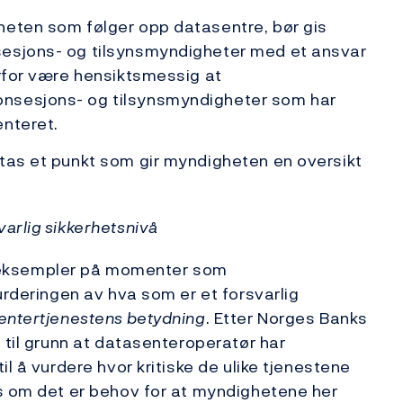
eten som følger opp datasentre, bør gis
sesjons- og tilsynsmyndigheter med et ansvar
erfor være hensiktsmessig at
nsesjons- og tilsynsmyndigheter som har
enteret.
tas et punkt som gir myndigheten en oversikt
svarlig sikkerhetsnivå
det eksempler på momenter som
urderingen av hva som er et forsvarlig
entertjenestens betydning
. Etter Norges Banks
 til grunn at datasenteroperatør har
l å vurdere hvor kritiske de ulike tjenestene
es om det er behov for at myndighetene her