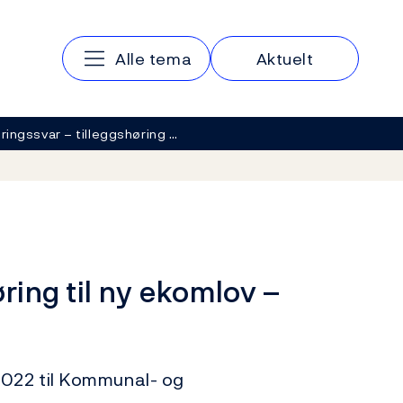
Hovedmeny
Alle tema
Aktuelt
ringssvar – tilleggshøring …
ring til ny ekomlov –
022 til Kommunal- og