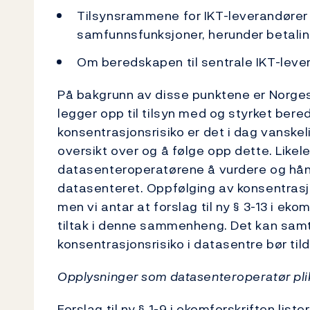
Tilsynsrammene for IKT-leverandører 
samfunnsfunksjoner, herunder betali
Om beredskapen til sentrale IKT-lever
På bakgrunn av disse punktene er Norges 
legger opp til tilsyn med og styrket bere
konsentrasjonsrisiko er det i dag vanske
oversikt over og å følge opp dette. Likel
datasenteroperatørene å vurdere og hånd
datasenteret. Oppfølging av konsentrasjon
men vi antar at forslag til ny § 3-13 i 
tiltak i denne sammenheng. Det kan sam
konsentrasjonsrisiko i datasentre bør ti
Opplysninger som datasenteroperatør plik
Forslag til ny § 1-9 i ekomforskriften lis