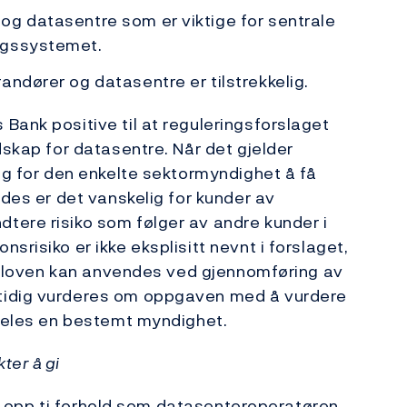
og datasentre som er viktige for sentrale
ngssystemet.
andører og datasentre er tilstrekkelig.
Bank positive til at reguleringsforslaget
dskap for datasentre. Når det gjelder
lig for den enkelte sektormyndighet å få
edes er det vanskelig for kunder av
tere risiko som følger av andre kunder i
srisiko er ikke eksplisitt nevnt i forslaget,
ekomloven kan anvendes ved gjennomføring av
tidig vurderes om oppgaven med å vurdere
ldeles en bestemt myndighet.
ter å gi
ter opp ti forhold som datasenteroperatøren