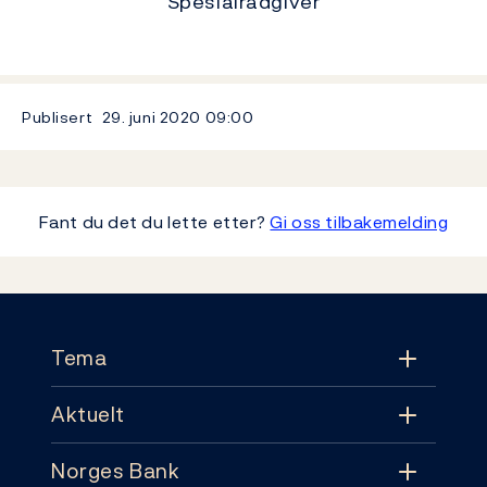
Spesialrådgiver
Publisert
29. juni 2020
09:00
Fant du det du lette etter?
Gi oss tilbakemelding
Footer
Tema
Aktuelt
Tema
Norges Bank
Aktuelt