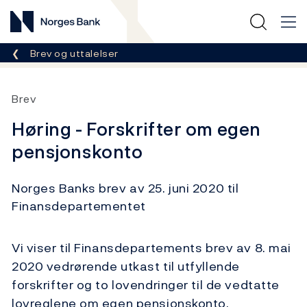
Norges Bank
Her er du nå:
Brev og uttalelser
Brev
Høring - Forskrifter om egen
pensjonskonto
Norges Banks brev av 25. juni 2020 til
Finansdepartementet
Vi viser til Finansdepartements brev av 8. mai
2020 vedrørende utkast til utfyllende
forskrifter og to lovendringer til de vedtatte
lovreglene om egen pensjonskonto.