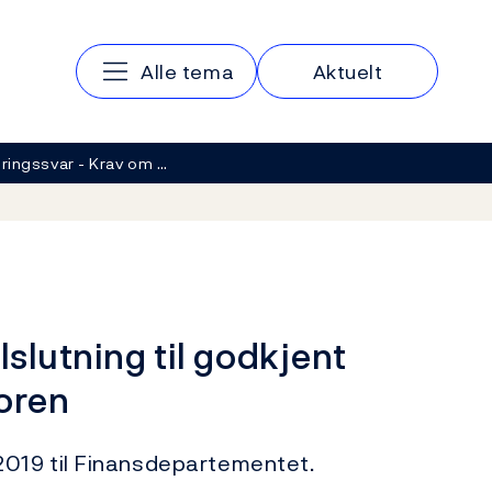
Hovedmeny
Alle tema
Aktuelt
ringssvar - Krav om …
lslutning til godkjent
oren
019 til Finansdepartementet.