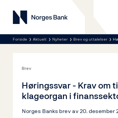
Norges Bank
Her er du nå:
Forside
Aktuelt
Nyheter
Brev og uttalelser
Hø
Brev
Høringssvar - Krav om ti
klageorgan i finanssekt
Norges Banks brev av 20. desember 2