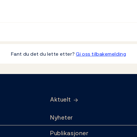
Fant du det du lette etter?
Gi oss tilbakemelding
Aktuelt
Nyheter
Publikasjoner