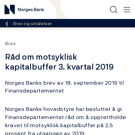
Norges Bank
Her er du nå:
Brev og uttalelser
Brev
Råd om motsyklisk
kapitalbuffer 3. kvartal 2019
Norges Banks brev av 18. september 2019 til
Finansdepartementet
Norges Banks hovedstyre har besluttet å gi
Finansdepartementet råd om å opprettholde
kravet til motsyklisk kapitalbuffer på 2,5
prosent fra utgangen av 2019.