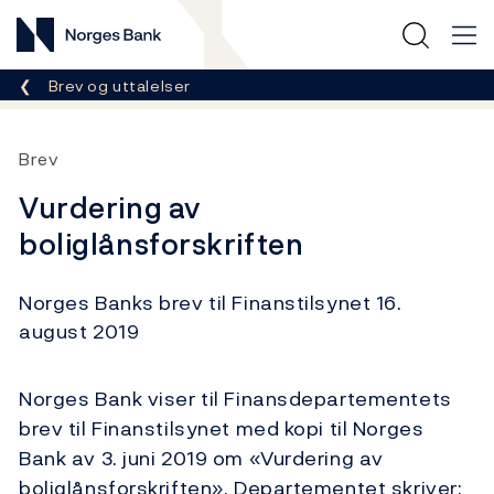
Norges Bank
Her er du nå:
Brev og uttalelser
Brev
Vurdering av
boliglånsforskriften
Norges Banks brev til Finanstilsynet 16.
august 2019
Norges Bank viser til Finansdepartementets
brev til Finanstilsynet med kopi til Norges
Bank av 3. juni 2019 om «Vurdering av
boliglånsforskriften». Departementet skriver: