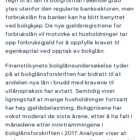
tegn til at lån til boligformål i økende grad
ytes utenfor den regulerte banksektoren, men
forbrukslån fra banker kan ha blitt benyttet
ved boligkjøp. De nye gjeldsregistrene for
forbrukslån vil motvirke at husholdninger tar
opp forbruksgjeld for å oppfylle kravet til
egenkapital ved opptak av boliglån.
Finanstilsynets boliglånsundersøkelse tyder
på at boliglånsforskriften har bidratt til at
andelen nye lån i brudd med kravene til
utlånspraksis har avtatt. Samtidig viser
ligningstall at mange husholdninger fortsatt
har høy gjeldsbelastning. Boligprisene har
vokst moderat de siste årene, etter å ha falt i
månedene etter innstrammingene i
boliglånsforskriften i 2017. Analyser viser at