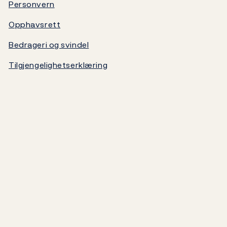
Statsgjeld
Personvern
Opphavsrett
Norges Banks oppgjørssystem
Bedrageri og svindel
Om Norges Bank
Tilgjengelighetserklæring