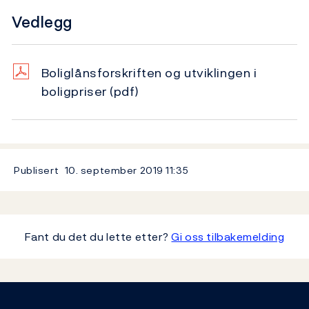
Vedlegg
Boliglånsforskriften og utviklingen i
boligpriser
(pdf)
Publisert
10. september 2019
11:35
Fant du det du lette etter?
Gi oss tilbakemelding
Footer