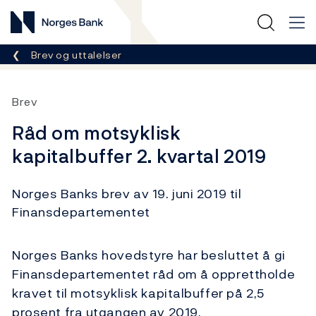
Norges Bank
Her er du nå:
Brev og uttalelser
Brev
Råd om motsyklisk
kapitalbuffer 2. kvartal 2019
Norges Banks brev av 19. juni 2019 til
Finansdepartementet
Norges Banks hovedstyre har besluttet å gi
Finansdepartementet råd om å opprettholde
kravet til motsyklisk kapitalbuffer på 2,5
prosent fra utgangen av 2019.