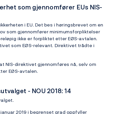
ikkerhet som gjennomfører EUs NIS-
ikkerheten i EU. Det bes i høringsbrevet om en
 lov som gjennomfører minimumsforpliktelser
reløpig ikke er forpliktet etter EØS-avtalen.
tivet som EØS-relevant. Direktivet trådte i
at NIS-direktivet gjennomføres nå, selv om
etter EØS-avtalen.
sutvalget - NOU 2018: 14
valget.
1. januar 2019 i begrenset grad oppfyller