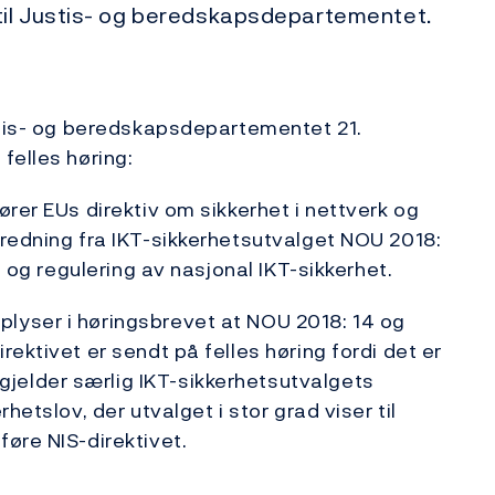
til Justis- og beredskapsdepartementet.
stis- og beredskapsdepartementet 21.
felles høring:
rer EUs direktiv om sikkerhet i nettverk og
redning fra IKT-sikkerhetsutvalget NOU 2018:
g og regulering av nasjonal IKT-sikkerhet.
lyser i høringsbrevet at NOU 2018: 14 og
ektivet er sendt på felles høring fordi det er
elder særlig IKT-sikkerhetsutvalgets
hetslov, der utvalget i stor grad viser til
øre NIS-direktivet.