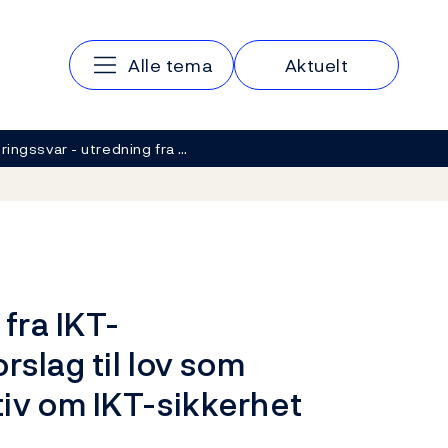
Hovedmeny
Alle tema
Aktuelt
ringssvar - utredning fra …
fra IKT-
rslag til lov som
iv om IKT-sikkerhet