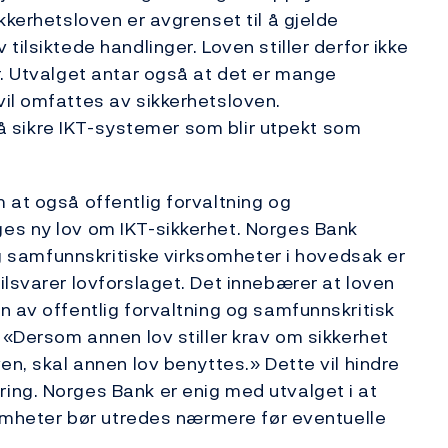
kkerhetsloven er avgrenset til å gjelde
ilsiktede handlinger. Loven stiller derfor ikke
r. Utvalget antar også at det er mange
il omfattes av sikkerhetsloven.
l å sikre IKT-systemer som blir utpekt som
 at også offentlig forvaltning og
es ny lov om IKT-sikkerhet. Norges Bank
 og samfunnskritiske virksomheter i hovedsak er
ilsvarer lovforslaget. Det innebærer at loven
n av offentlig forvaltning og samfunnskritisk
 «Dersom annen lov stiller krav om sikkerhet
en, skal annen lov benyttes.» Dette vil hindre
ing. Norges Bank er enig med utvalget i at
ksomheter bør utredes nærmere før eventuelle