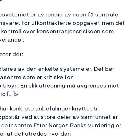
ngssystemet er avhengig av noen få sentrale
nsvaret for utkontrakterte oppgaver, men det
å kontroll over konsentrasjonsrisikoen som
verandør.
eter det:
dteres av den enkelte systemeier. Det bør
sentre som er kritiske for
tilsyn. En slik utredning må avgrenses mot
 [...]»
ar konkrete anbefalinger knyttet til
oppstår ved at store deler av samfunnet er
 datasentre.Etter Norges Banks vurdering er
for at det utredes hvordan