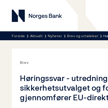
Norges Bank
Her er du nå:
Forside
Aktuelt
Nyheter
Brev og uttalelser
Hø
Brev
Høringssvar - utredning 
sikkerhetsutvalget og fo
gjennomfører EU-direkt