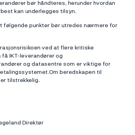
everandører bør håndteres, herunder hvordan
best kan underlegges tilsyn.
 følgende punkter bør utredes nærmere for
sjonsrisikoen ved at flere kritiske
 få IKT-leverandører og
andører og datasentre som er viktige for
betalingssystemet.Om beredskapen til
r tilstrekkelig.
ægeland Direktør