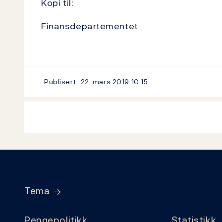
Kopi til:
Finansdepartementet
Publisert
22. mars 2019
10:15
Footer
Tema
Pengepolitikk
Statistikk