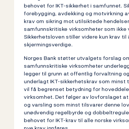
behovet for IKT-sikkerhet i samfunnet. Si
forebygging, avdekking og motvirkning av t
krav om sikring mot utilsiktede hendelse
samfunnskritiske virksomheter som ikke v
Sikkerhetsloven stiller videre kun krav ti
skjermingsverdige.
Norges Bank støtter utvalgets forslag om
samfunnskritiske virksomheter underlegg
legger til grunn at offentlig forvaltning
underlagt IKT-sikkerhetskrav som minst t
vil få begrenset betydning for hoveddele
virksomhet. Det følger av lovforslaget at
og varsling som minst tilsvarer denne lov
unødvendig regelbyrde og dobbeltreguler
behovet for IKT-krav til alle norske vir
nye krav innføres.