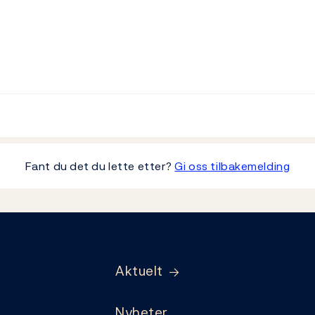
Fant du det du lette etter?
Gi oss tilbakemelding
Aktuelt
Nyheter