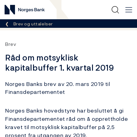
Norges Bank
Her er du nå:
Brev og uttalelser
Brev
Råd om motsyklisk
kapitalbuffer 1. kvartal 2019
Norges Banks brev av 20. mars 2019 til
Finansdepartementet
Norges Banks hovedstyre har besluttet å gi
Finansdepartementet råd om å opprettholde
kravet til motsyklisk kapitalbuffer på 2,5
prosent fra utgangen av 2019.