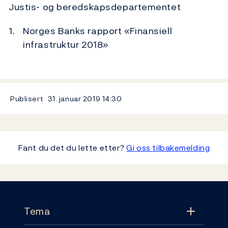
Justis- og beredskapsdepartementet
Norges Banks rapport «Finansiell
infrastruktur 2018»
Publisert
31. januar 2019
14:30
Fant du det du lette etter?
Gi oss tilbakemelding
Footer
Tema