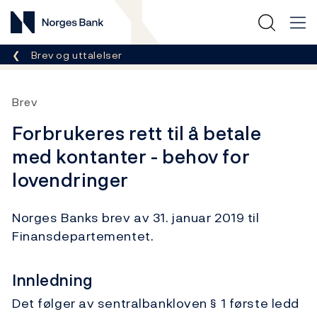
Norges Bank
Her er du nå:
Brev og uttalelser
Brev
Forbrukeres rett til å betale
med kontanter - behov for
lovendringer
Norges Banks brev av 31. januar 2019 til
Finansdepartementet.
Innledning
Det følger av sentralbankloven § 1 første ledd