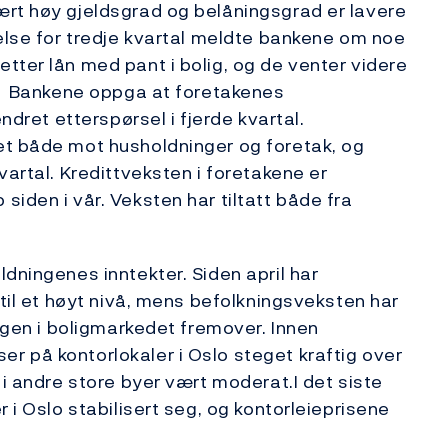
ært høy gjeldsgrad og belåningsgrad er lavere
kelse for tredje kvartal meldte bankene om noe
tter lån med pant i bolig, og de venter videre
al. Bankene oppga at foretakenes
ndret etterspørsel i fjerde kvartal.
et både mot husholdninger og foretak, og
vartal. Kredittveksten i foretakene er
iden i vår. Veksten har tiltatt både fra
dningenes inntekter. Siden april har
 til et høyt nivå, mens befolkningsveksten har
ingen i boligmarkedet fremover. Innen
r på kontorlokaler i Oslo steget kraftig over
 i andre store byer vært moderat.I det siste
 i Oslo stabilisert seg, og kontorleieprisene