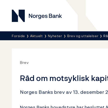
Norges Bank
Her er du nå:
Forside
Aktuelt
Nyheter
Brev og uttalelser
Rå
Brev
Råd om motsyklisk kapit
Norges Banks brev av 13. desember 2
Norges Banks hovedstyre har besluttet 