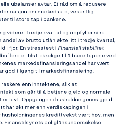
sielle ubalanser avtar. Et råd om å redusere
 informasjon om markedsuro, vesentlig
ter til store tap i bankene.
g videre i tredje kvartal og oppfyller sine
ndel av brutto utlån økte litt i tredje kvartal,
i fjor. En stresstest i
Finansiell stabilitet
buffere er tilstrekkelige til å bære tapene ved
Bankenes markedsfinansieringsandel har vært
ar god tilgang til markedsfinansiering.
raskere enn inntektene, slik at
ntekt som går til å betjene gjeld og normale
t er lavt. Oppgangen i husholdningenes gjeld
tt har økt mer enn verdiskapingen i
r husholdningenes kredittvekst vært høy, men
e. Finanstilsynets boliglånsundersøkelse