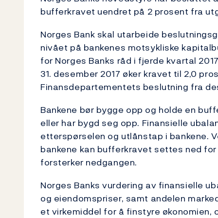
bufferkravet uendret på 2 prosent fra ut
Norges Bank skal utarbeide beslutnings
nivået på bankenes motsykliske kapitalbu
for Norges Banks råd i fjerde kvartal 2017
31. desember 2017 øker kravet til 2,0 pro
Finansdepartementets beslutning fra des
Bankene bør bygge opp og holde en buffe
eller har bygd seg opp. Finansielle ubala
etterspørselen og utlånstap i bankene. V
bankene kan bufferkravet settes ned for
forsterker nedgangen.
Norges Banks vurdering av finansielle uba
og eiendomspriser, samt andelen markeds
et virkemiddel for å finstyre økonomien, 