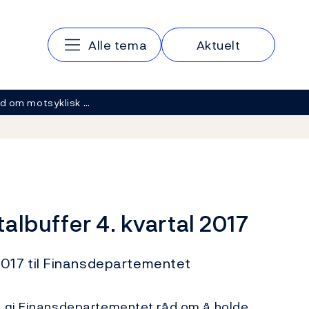
Hovedmeny
Alle tema
Aktuelt
d om motsyklisk …
albuffer 4. kvartal 2017
017 til Finansdepartementet
å gi Finansdepartementet råd om å holde