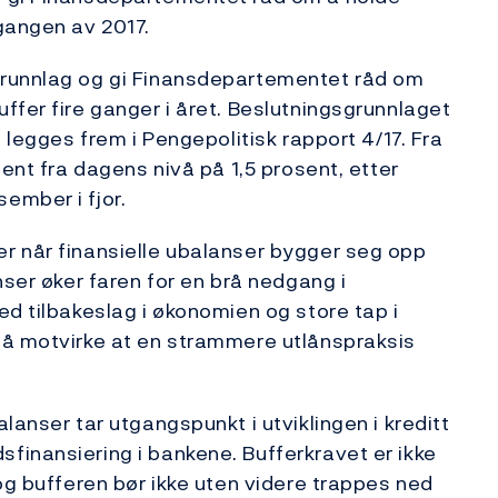
gangen av 2017.
grunnlag og gi Finansdepartementet råd om
ffer fire ganger i året. Beslutningsgrunnlaget
 legges frem i Pengepolitisk rapport 4/17. Fra
sent fra dagens nivå på 1,5 prosent, etter
ember i fjor.
r når finansielle ubalanser bygger seg opp
nser øker faren for en brå nedgang i
ed tilbakeslag i økonomien og store tap i
 å motvirke at en strammere utlånspraksis
lanser tar utgangspunkt i utviklingen i kreditt
finansiering i bankene. Bufferkravet er ikke
og bufferen bør ikke uten videre trappes ned