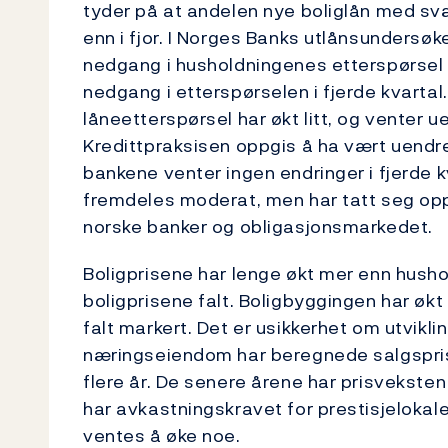
tyder på at andelen nye boliglån med sv
enn i fjor. I Norges Banks utlånsundersø
nedgang i husholdningenes etterspørsel e
nedgang i etterspørselen i fjerde kvart
låneetterspørsel har økt litt, og venter ue
Kredittpraksisen oppgis å ha vært uendr
bankene venter ingen endringer i fjerde k
fremdeles moderat, men har tatt seg opp s
norske banker og obligasjonsmarkedet.
Boligprisene har lenge økt mer enn hushol
boligprisene falt. Boligbyggingen har økt
falt markert. Det er usikkerhet om utvikl
næringseiendom har beregnede salgsprise
flere år. De senere årene har prisveksten
har avkastningskravet for prestisjelokaler
ventes å øke noe.