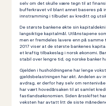
selv om det skulle være tegn til at finan
bufferkravet vil blant annet baseres på
innstramming i tilbudet av kreditt og utsik
De største bankene økte sin kapitaldeknin
langsiktige kapitalmål. Utlånstapene som a
men er fremdeles lavere enn på samme tid 
2017 viser at de største bankenes kapital
et kraftig tilbakeslag i norsk økonomi. 
stabil over lengre tid, og norske banker h
Gjelden i husholdningene har lenge vokst 
gjeldsbelastningen har økt. Andelen av in
avdrag, er derfor høy selv om rentenivåe
har vært hovedårsaken til at samlet kredi
fastlandsøkonomien. Siden årsskiftet ha
veksten har avtatt litt de siste måneden