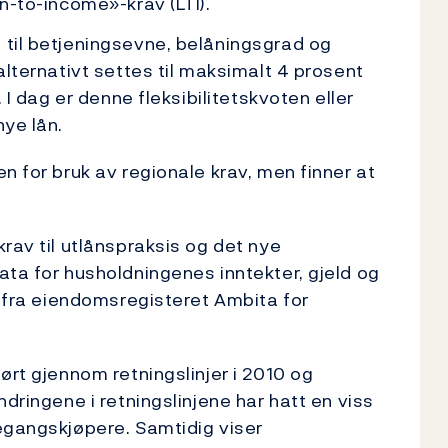
an-to-income»-krav (LTI).
 til betjeningsevne, belånings­grad og
 alternativt settes til maksimalt 4 prosent
. I dag er denne fleksibilitetskvoten eller
nye lån.
n for bruk av regionale krav, men finner at
rav til utlånspraksis og det nye
ata for husholdningenes inntekter, gjeld og
l fra eiendomsregisteret Ambita for
ørt gjennom retningslinjer i 2010 og
ndringene i retningslinjene har hatt en viss
egangskjøpere. Samtidig viser