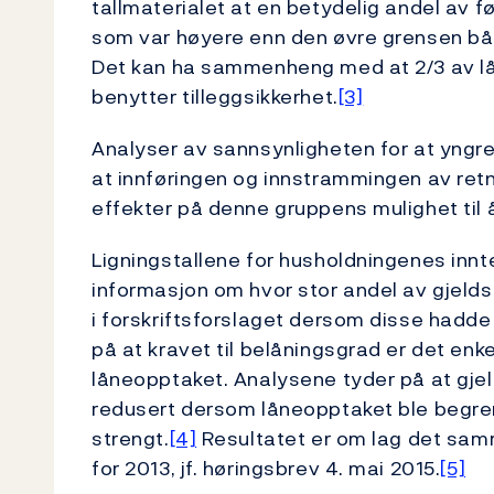
tallmaterialet at en betydelig andel av
som var høyere enn den øvre grensen både
Det kan ha sammenheng med at 2/3 av lån
benytter tilleggsikkerhet.
[3]
Analyser av sannsynligheten for at yngre 
at innføringen og innstrammingen av retni
effekter på denne gruppens mulighet til 
Ligningstallene for husholdningenes innte
informasjon om hvor stor andel av gjelds
i forskriftsforslaget dersom disse hadde 
på at kravet til belåningsgrad er det enk
låneopptaket. Analysene tyder på at gjeld
redusert dersom låneopptaket ble begren
strengt.
[4]
Resultatet er om lag det samm
for 2013, jf. høringsbrev 4. mai 2015.
[5]