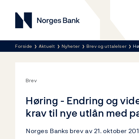
Norges Bank
Her er du nå:
Forside
Aktuelt
Nyheter
Brev og uttalelser
Hø
Brev
Høring - Endring og vide
krav til nye utlån med pa
Norges Banks brev av 21. oktober 20