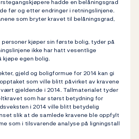
 førstegangskjøpere hadde en belåningsgrad
 før og etter endringer i retningslinjene.
ene som bryter kravet til belåningsgrad,
personer kjøper sin første bolig, tyder på
ngslinjene ikke har hatt vesentlige
å kjøpe egen bolig.
kter, gjeld og boligformue for 2014 kan gi
opptaket som ville blitt påvirket av kravene
vært gjeldende i 2014. Tallmaterialet tyder
eltkravet som har størst betydning for
sveksten i 2014 ville blitt betydelig
set slik at de samlede kravene ble oppfylt
e som i tilsvarende analyse på ligningstall