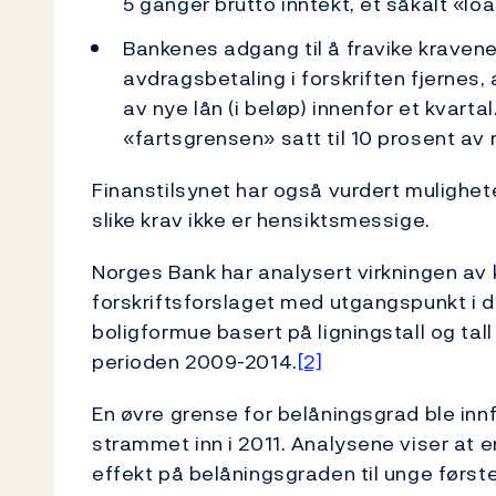
5 ganger brutto inntekt, et såkalt «lo
Bankenes adgang til å fravike kravene
avdragsbetaling i forskriften fjernes,
av nye lån (i beløp) innenfor et kvartal
«fartsgrensen» satt til 10 prosent av 
Finanstilsynet har også vurdert mulighete
slike krav ikke er hensiktsmessige.
Norges Bank har analysert virkningen av k
forskriftsforslaget med utgangspunkt i d
boligformue basert på ligningstall og tal
perioden 2009-2014.
[2]
En øvre grense for belåningsgrad ble innf
strammet inn i 2011. Analysene viser at e
effekt på belåningsgraden til unge først