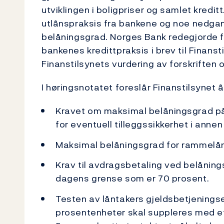
utviklingen i boligpriser og samlet kreditt.
utlånspraksis fra bankene og noe nedga
belåningsgrad. Norges Bank redegjorde for
bankenes kredittpraksis i brev til Finanst
Finanstilsynets vurdering av forskriften o
I høringsnotatet foreslår Finanstilsynet 
Kravet om maksimal belåningsgrad på 
for eventuell tilleggssikkerhet i ann
Maksimal belåningsgrad for rammelån 
Krav til avdragsbetaling ved belåning
dagens grense som er 70 prosent.
Testen av låntakers gjeldsbetjenings
prosentenheter skal suppleres med et