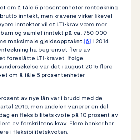
vet om å tåle 5 prosentenheter renteøkning
brutto inntekt, men kravene virker likevel
høyere inntekter vil et LTI-krav være mer
barn og samlet inntekt på ca. 750 000
me maksimale gjeldsopptaket.
[6]
I 2014
renteøkning ha begrenset flere av
 foreslåtte LTI-kravet. Ifølge
sundersøkelse var det i august 2015 flere
avet om å tåle 5 prosentenheter
prosent av nye lån var i brudd med de
vartal 2016, men andelen varierer en del
dag en fleksibilitetskvote på 10 prosent av
flere av forskriftens krav. Flere banker har
re i fleksibilitetskvoten.