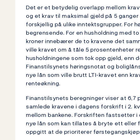
Det er et betydelig overlapp mellom kra
og et krav til maksimal gjeld på 5 ganger 
forskjellig på ulike inntektsgrupper. For 
begrensende. For en husholdning med to 
kroner innebærer de to kravene det sam
ville kravet om å tåle 5 prosentenheter 
husholdningene som tok opp gjeld, enn det
Finanstilsynets høringsnotat og boliglån
nye lån som ville brutt LTI-kravet enn kr
renteøkning.
Finanstilsynets beregninger viser at 6,7 
samlede kravene i dagens forskrift i 2. k
mellom bankene. Forskriften fastsetter i 
nye lån som kan tillates å bryte ett eller 
oppgitt at de prioriterer førstegangskjøpe