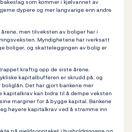
Tilbakeslag som kommer i kjølvannet av
gjerne dypere og mer langvarige enn andre
årene, men tilveksten av boliger har i
lkningsveksten. Myndighetene har iverksatt
ge boliger, og skatteleggingen av bolig er
 trappet kraftig opp de siste årene.
ykliske kapitalbufferen er skrudd på, og
 boliglån. Det har gjort bankene mer
 kapitalkrav kan bidra til å dempe veksten
r sine marginer for å bygge kapital. Bankene
 seg høyere kapitalkrav ved å stramme inn
irekte på gjeldsopptaket i husholdningene og