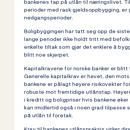
bankenes tap på utlån til næringslivet. 
perioder med rask gjeldsoppbygging, er 
nedgangsperioder.
Boligbyggingen har tatt seg opp de siste 
lange perioder ikke holdt tritt med befo
enkelte tiltak som gjør det enklere å byg
blitt noe skjerpet.
Kapitalkravene for norske banker er blitt
Generelle kapitalkrav er hevet, den mots
bankene er pålagt høyere risikovekter for
robuste mot fremtidige utlånstap. Høyere
i kreditt og boligpriser hvis bankene øke
kan imidlertid også i noen grad tilpasse
på utlån til foretak.
Krav til bankenes utlånspraksis virker d