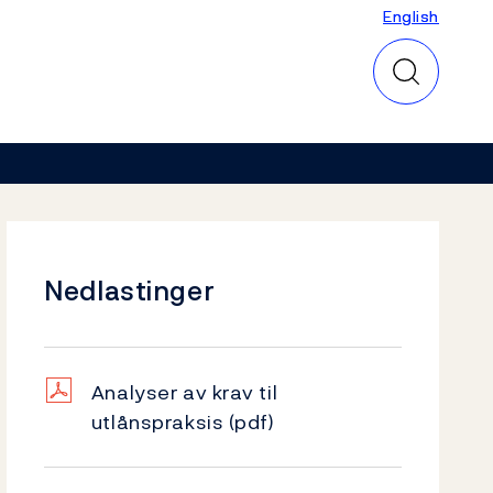
English
English
Nedlastinger
Analyser av krav til
utlånspraksis
(pdf)