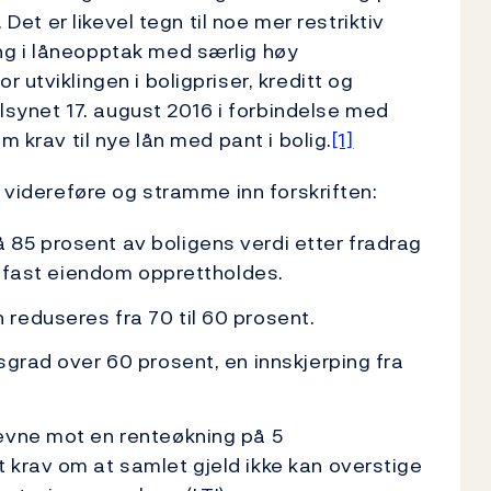
 Det er likevel tegn til noe mer restriktiv
ng i låneopptak med særlig høy
 utviklingen i boligpriser, kreditt og
ilsynet 17. august 2016 i forbindelse med
m krav til nye lån med pant i bolig.
[1]
å videreføre og stramme inn forskriften:
85 prosent av boligens verdi etter fradrag
en fast eiendom opprettholdes.
reduseres fra 70 til 60 prosent.
sgrad over 60 prosent, en innskjerping fra
evne mot en renteøkning på 5
 krav om at samlet gjeld ikke kan overstige