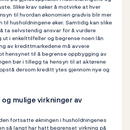
te. Slike krav søker å motvirke at hver
hensyn til hvordan økonomien gradvis blir mer
 til husholdningene øker. Samtidig kan slike
 å ta selvstendig ansvar for å vurdere
g ut i enkelttilfeller og begrense noen lån
ring av kredittmarkedene må avveie
mot hensynet til å begrense oppbygging av
ngen bør i tillegg ta hensyn til at aktørene
oppstå dersom kreditt ytes gjennom nye og
t og mulige virkninger av
 den fortsatte økningen i husholdningenes
en så langt har hatt begrenset virkning på