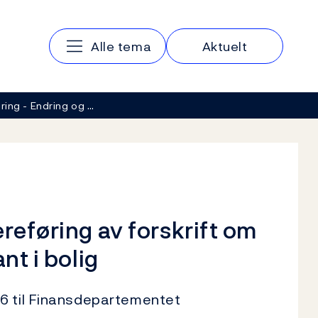
Hovedmeny
Alle tema
Aktuelt
ring - Endring og …
reføring av forskrift om
nt i bolig
16 til Finansdepartementet