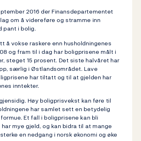
 september 2016 der Finansdepartementet
slag om å videreføre og stramme inn
 pant i bolig.
att å vokse raskere enn husholdningenes
08 og fram til i dag har boligprisene målt i
er, steget 15 prosent. Det siste halvåret har
opp, særlig i Østlandsområdet. Lave
ligprisene har tiltatt og til at gjelden har
enes inntekter.
gjensidig. Høy boligprisvekst kan føre til
oldningene har samlet sett en betydelig
rmue. Et fall i boligprisene kan bli
har mye gjeld, og kan bidra til at mange
rsterke en nedgang i norsk økonomi og øke