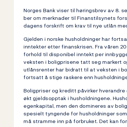
Norges Bank viser til høringsbrev av 8.
ber om merknader til Finanstilsynets for
dagens forskrift om krav til nye utlån med
Gjelden i norske husholdninger har forts
inntekter etter finanskrisen. Fra våren 20
forhold til disponibel inntekt per innbygg
veksten i boligprisene tatt seg markert 
utlånsrenter har bidratt til at veksten i bo
fortsatt å stige raskere enn husholdning
Boligpriser og kreditt påvirker hverandre 
økt gjeldsopptak i husholdningene. Hush
egenkapital, men den domineres av boligfo
spesielt tyngende for husholdninger som 
må stramme inn på forbruket. Det kan fo