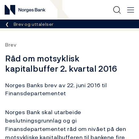
Norges Bank
Her er du nå:
Brev og uttalelser
Brev
Råd om motsyklisk
kapitalbuffer 2. kvartal 2016
Norges Banks brev av 22. juni 2016 til
Finansdepartementet
Norges Bank skal utarbeide
beslutningsgrunnlag og gi
Finansdepartementet råd om nivået på den
motsykliske kapitalbufferen til bankene fire