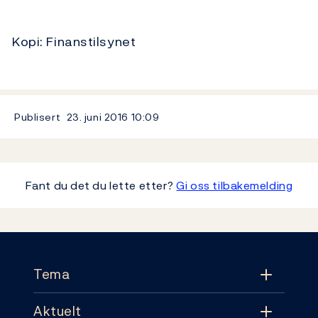
Kopi: Finanstilsynet
Publisert
23. juni 2016
10:09
Fant du det du lette etter?
Gi oss tilbakemelding
Footer
Tema
Aktuelt
Tema