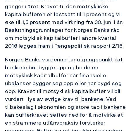
ganger i året. Kravet til den motsykliske
kapitalbufferen er fastsatt til 1 prosent og vil
øke til 1,5 prosent med virkning fra 30. juni i år.
Beslutningsgrunnlaget for Norges Banks råd
om motsyklisk kapitalbuffer i andre kvartal
2016 legges fram i Pengepolitisk rapport 2/16.
Norges Banks vurdering tar utgangspunkt i at
bankene bør bygge opp og holde en
motsyklisk kapitalbuffer når finansielle
ubalanser bygger seg opp eller har bygd seg
opp. Kravet til motsyklisk kapitalbuffer vil bli
vurdert i lys av øvrige krav til bankene. Ved
tilbakeslag i økonomien og store tap i bankene
kan bufferkravet settes ned for å motvirke at
en strammere utlånspraksis forsterker
nedgangen. Bufferkravet bør ikke uten videre