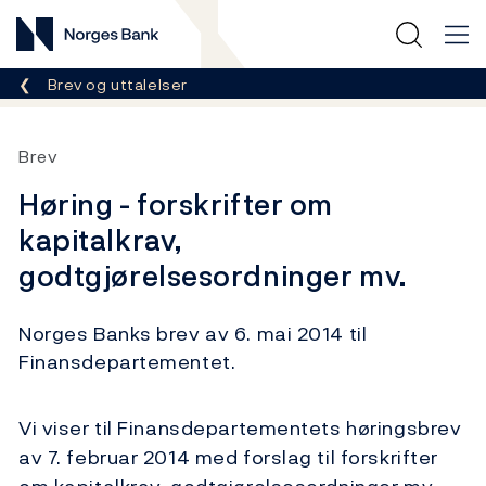
Norges Bank
Her er du nå:
Brev og uttalelser
Brev
Høring - forskrifter om
kapitalkrav,
godtgjørelsesordninger mv.
Norges Banks brev av 6. mai 2014 til
Finansdepartementet.
Vi viser til Finansdepartementets høringsbrev
av 7. februar 2014 med forslag til forskrifter