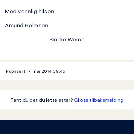
Med vennlig hilsen
Amund Holmsen
Sindre Weme
Publisert
7. mai 2014
09:45
Fant du det du lette etter?
Gi oss tilbakemelding
Footer