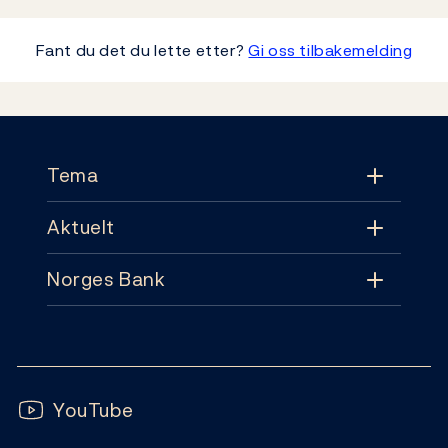
Fant du det du lette etter?
Gi oss tilbakemelding
Footer
Tema
Aktuelt
Tema
Norges Bank
Aktuelt
Pengepolitikk
Kontakt
Nyheter
Finansiell stabilitet
Følg oss:
Abonnement
Publikasjoner
YouTube
Sedler og mynter