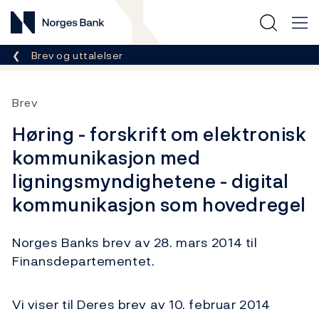
Norges Bank
Her er du nå:
Brev og uttalelser
Brev
Høring - forskrift om elektronisk
kommunikasjon med
ligningsmyndighetene - digital
kommunikasjon som hovedregel
Norges Banks brev av 28. mars 2014 til
Finansdepartementet.
Vi viser til Deres brev av 10. februar 2014