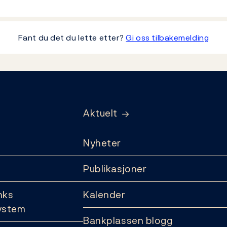
Fant du det du lette etter?
Gi oss tilbakemelding
Aktuelt
Nyheter
Publikasjoner
nks
Kalender
ystem
Bankplassen blogg