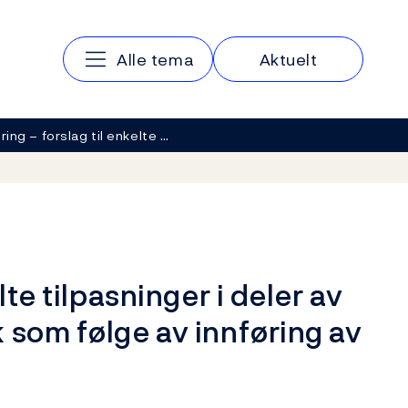
Hovedmeny
Alle tema
Aktuelt
ring – forslag til enkelte …
lte tilpasninger i deler av
 som følge av innføring av