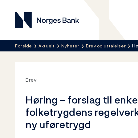
Norges Bank
Her er du nå:
Forside
Aktuelt
Nyheter
Brev og uttalelser
Hø
Brev
Høring – forslag til enke
folketrygdens regelverk
ny uføretrygd