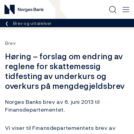
Norges Bank
Her er du nå:
Brev og uttalelser
Brev
Høring – forslag om endring av
reglene for skattemessig
tidfesting av underkurs og
overkurs på mengdegjeldsbrev
Norges Banks brev av 6. juni 2013 til
Finansdepartementet.
Vi viser til Finansdepartementets brev av