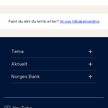
Fant du det du lette etter?
Gi oss tilbakemelding
Footer
Tema
Aktuelt
Tema
Norges Bank
Aktuelt
Pengepolitikk
Kontakt
Nyheter
Finansiell stabilitet
Følg oss:
Abonnement
Publikasjoner