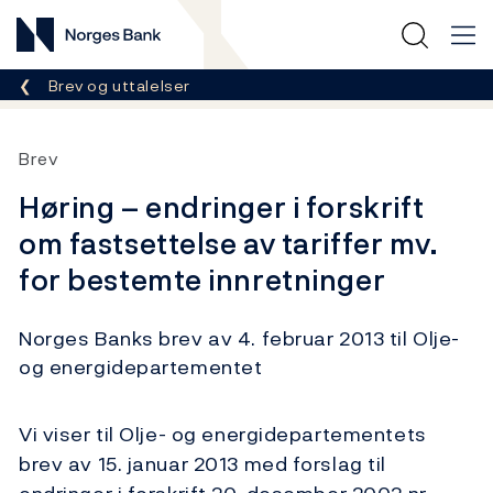
Norges Bank
Her er du nå:
Brev og uttalelser
Brev
Høring – endringer i forskrift
om fastsettelse av tariffer mv.
for bestemte innretninger
Norges Banks brev av 4. februar 2013 til Olje-
og energidepartementet
Vi viser til Olje- og energidepartementets
brev av 15. januar 2013 med forslag til