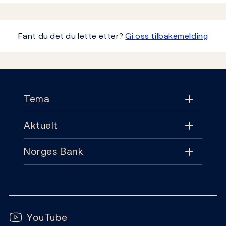
Fant du det du lette etter?
Gi oss tilbakemelding
Footer
Tema
Aktuelt
Tema
Norges Bank
Aktuelt
Pengepolitikk
Kontakt
Nyheter
Finansiell stabilitet
Følg oss:
Abonnement
Publikasjoner
YouTube
Sedler og mynter