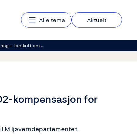
Hovedmeny
Alle tema
Aktuelt
ring – forskrift om …
CO2-kompensasjon for
il Miljøverndepartementet.