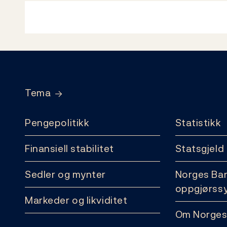
Footer
Tema
Pengepolitikk
Statistikk
Finansiell stabilitet
Statsgjeld
Sedler og mynter
Norges Ba
oppgjørss
Markeder og likviditet
Om Norges