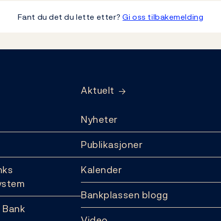
Fant du det du lette etter?
Gi oss tilbakemelding
Aktuelt
Nyheter
Publikasjoner
nks
Kalender
ystem
Bankplassen blogg
 Bank
Video