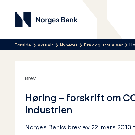
Norges Bank
Her er du nå:
Forside
Aktuelt
Nyheter
Brev og uttalelser
Hø
Brev
Høring – forskrift om 
industrien
Norges Banks brev av 22. mars 2013 t