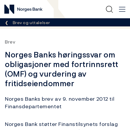
Norges Bank
Her er du nå:
Brev og uttalelser
Brev
Norges Banks høringssvar om
obligasjoner med fortrinnsrett
(OMF) og vurdering av
fritidseiendommer
Norges Banks brev av 9. november 2012 til
Finansdepartementet
Norges Bank støtter Finanstilsynets forslag