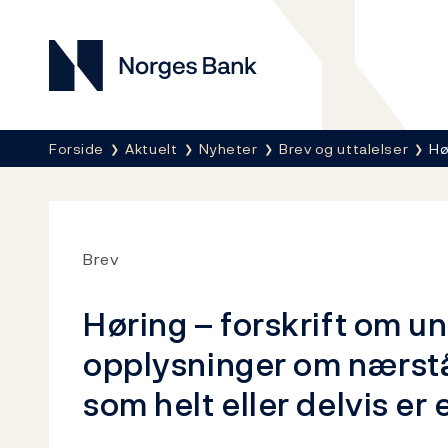
Norges Bank
Her er du nå:
Forside
Aktuelt
Nyheter
Brev og uttalelser
Hø
Brev
Høring – forskrift om unn
opplysninger om nærstå
som helt eller delvis er