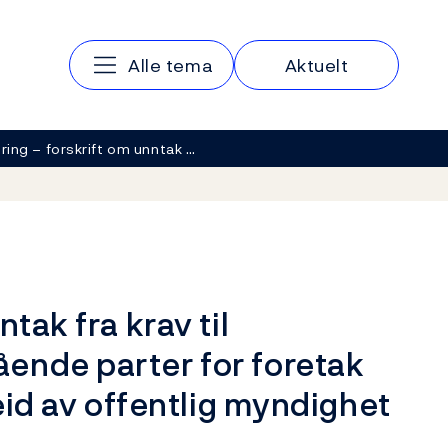
Hovedmeny
Alle tema
Aktuelt
ring – forskrift om unntak …
tak fra krav til
ende parter for foretak
 eid av offentlig myndighet