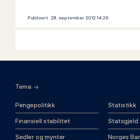
Publisert
28. september 2012
14:26
Footer
Tema
Pengepolitikk
Statistikk
Finansiell stabilitet
Statsgjeld
Sedler og mynter
Norges Ba