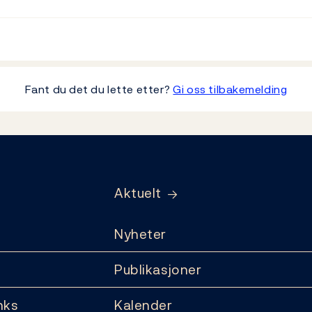
Fant du det du lette etter?
Gi oss tilbakemelding
Aktuelt
Nyheter
Publikasjoner
nks
Kalender