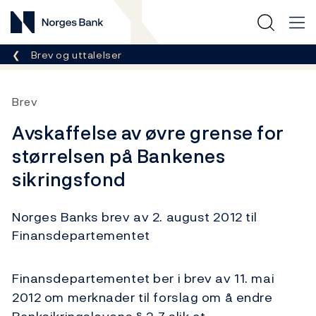
Norges Bank
Her er du nå:
Brev og uttalelser
Brev
Avskaffelse av øvre grense for
størrelsen på Bankenes
sikringsfond
Norges Banks brev av 2. august 2012 til
Finansdepartementet
Finansdepartementet ber i brev av 11. mai
2012 om merknader til forslag om å endre