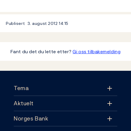
Publisert
3. august 2012
14:15
Fant du det du lette etter?
Gi oss tilbakemelding
Footer
Tema
Aktuelt
Tema
Norges Bank
Aktuelt
Pengepolitikk