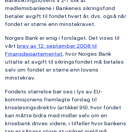
Banksikringslovens § 2-7 slik at
medlemsbankene i Bankenes sikringsfond
betaler avgift til fondet hvert år, dvs. også når
fondet er større enn minstekravet.
Norges Bank er enig i forslaget. Det vises til
vårt
brev av 12. september 2008 til
Finansdepartementet
, hvor Norges Bank
uttalte at avgift til sikringsfondet må betales
selv om fondet er større enn lovens
minstekrav.
Fondets størrelse bør ses i lys av EU-
kommisjonens fremlagte forslag til
kriseløsingsdirektiv (artikkel 99), hvor fondet
kan måtte bidra med midler selv om en
krisebank drives videre, i tilfeller hvor bankens
tap er såpass store at usikret gjeld må